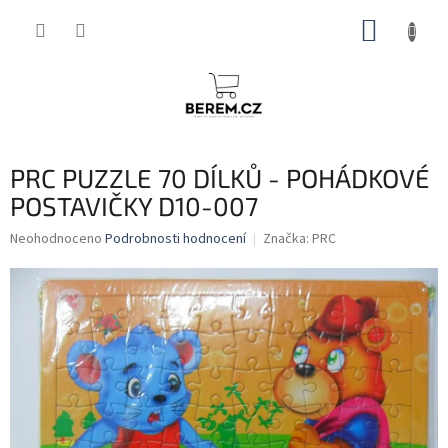
Přejít
NÁKUP
na
obsah
KOŠÍK
PRC PUZZLE 70 DÍLKŮ - POHÁDKOVÉ
POSTAVIČKY D10-007
Průměrné
Neohodnoceno
Podrobnosti hodnocení
Značka:
PRC
hodnocení
produktu
je
0,0
z
5
hvězdiček.