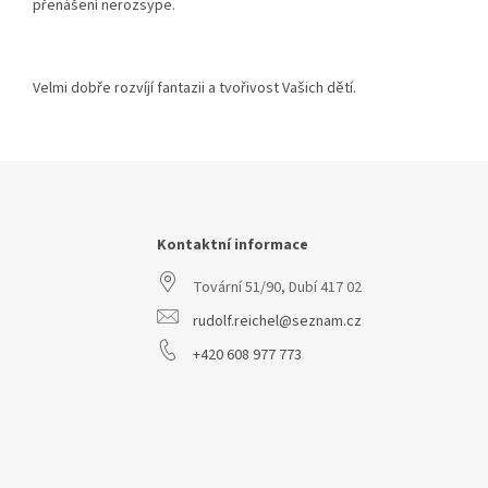
přenášení nerozsype.
Velmi dobře rozvíjí fantazii a tvořivost Vašich dětí.
Z
á
p
a
Kontaktní informace
t
Tovární 51/90, Dubí 417 02
í
rudolf.reichel@seznam.cz
+420 608 977 773