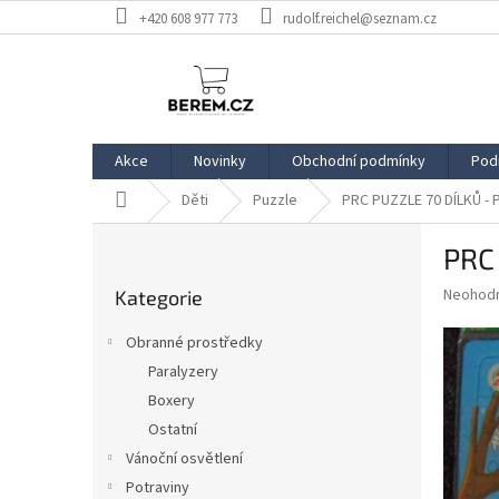
Přejít
+420 608 977 773
rudolf.reichel@seznam.cz
na
obsah
Akce
Novinky
Obchodní podmínky
Pod
Domů
Děti
Puzzle
PRC PUZZLE 70 DÍLKŮ -
P
PRC
o
Přeskočit
s
Průměr
Neohod
Kategorie
kategorie
t
hodnoce
r
produkt
Obranné prostředky
a
je
Paralyzery
0,0
n
z
Boxery
n
5
í
Ostatní
hvězdič
p
Vánoční osvětlení
a
Potraviny