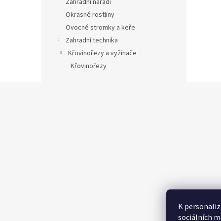
Zahradní nářadí
Okrasné rostliny
Ovocné stromky a keře
Zahradní technika
Křovinořezy a vyžínače
Křovinořezy
Z
á
p
a
t
í
K personaliz
sociálních m