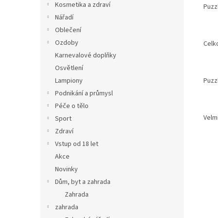
Kosmetika a zdraví
Puzzl
Nářadí
Oblečení
Ozdoby
Celk
Karnevalové doplňky
Osvětlení
Puzz
Lampiony
Podnikání a průmysl
Péče o tělo
Velmi
Sport
Zdraví
Vstup od 18 let
Akce
Novinky
Dům, byt a zahrada
Zahrada
zahrada