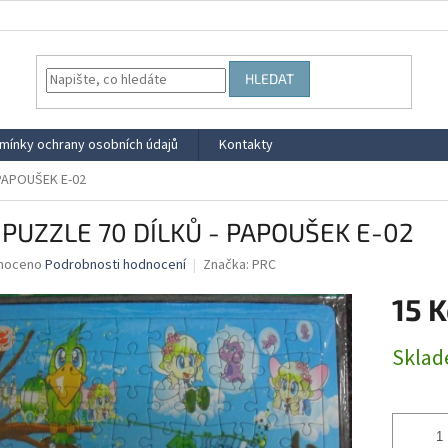
HLEDAT
mínky ochrany osobních údajů
Kontakty
 PAPOUŠEK E-02
 PUZZLE 70 DÍLKŮ - PAPOUŠEK E-02
né
noceno
Podrobnosti hodnocení
Značka:
PRC
ní
15 K
u
Měrná
Skla
cena:
ek.