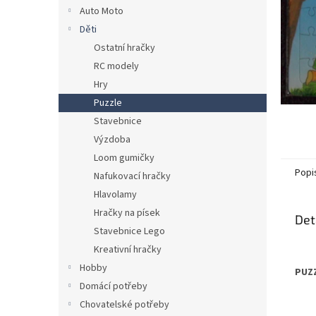
n
Auto Moto
e
Děti
l
Ostatní hračky
RC modely
Hry
Puzzle
Stavebnice
Výzdoba
Loom gumičky
Popi
Nafukovací hračky
Hlavolamy
Hračky na písek
Det
Stavebnice Lego
Kreativní hračky
Hobby
PUZZ
Domácí potřeby
Chovatelské potřeby