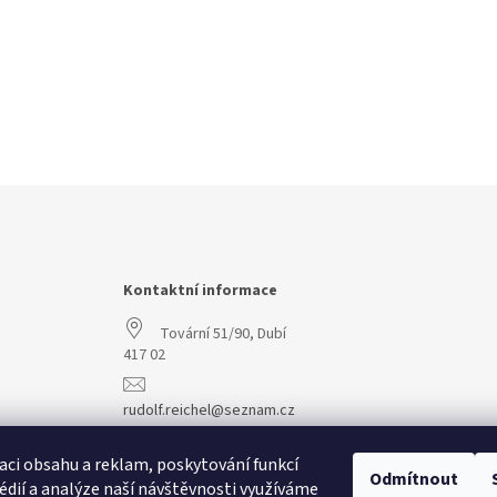
Kontaktní informace
Tovární 51/90, Dubí
417 02
rudolf.reichel@seznam.cz
+420 608 977 773
aci obsahu a reklam, poskytování funkcí
Odmítnout
édií a analýze naší návštěvnosti využíváme