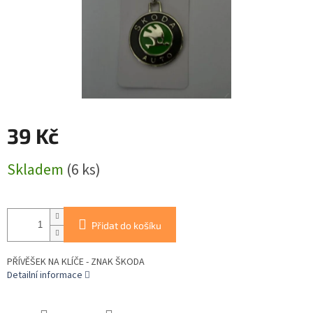
39 Kč
Měrná
Skladem
(6 ks)
cena:
Přidat do košíku
PŘÍVĚŠEK NA KLÍČE - ZNAK ŠKODA
Detailní informace