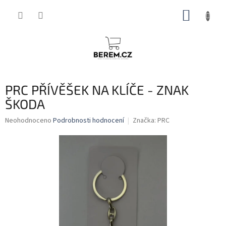
Přejít
NÁKUP
na
obsah
KOŠÍK
PRC PŘÍVĚŠEK NA KLÍČE - ZNAK
ŠKODA
Průměrné
Neohodnoceno
Podrobnosti hodnocení
Značka:
PRC
hodnocení
produktu
je
0,0
z
5
hvězdiček.