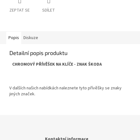
ZEPTAT SE
SDÍLET
Popis
Diskuze
Detailní popis produktu
CHROMOVÝ PŘÍVĚŠEK NA KLÍČE - ZNAK ŠKODA
V dalších našich nabídkách naleznete tyto přívěšky se znaky
jiných značek.
Z
á
p
a
Kontaktní informace