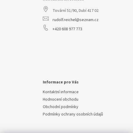
t
Tovární 51/90, Dubí 417 02
í
rudolf.reichel@seznam.cz
+420 608 977 773
Informace pro Vás
Kontaktní informace
Hodnocení obchodu
Obchodní podmínky
Podmínky ochrany osobních údajů