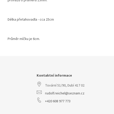
provazu o průměru 15mm.
Délka přetahovadla - cca 25cm
Průměr míčku je 6cm.
Z
á
p
a
Kontaktní informace
t
Tovární 51/90, Dubí 417 02
í
rudolf.reichel@seznam.cz
+420 608 977 773