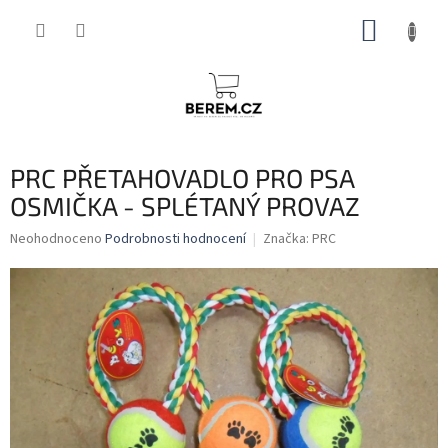
Přejít
NÁKUP
na
obsah
KOŠÍK
PRC PŘETAHOVADLO PRO PSA
OSMIČKA - SPLÉTANÝ PROVAZ
Průměrné
Neohodnoceno
Podrobnosti hodnocení
Značka:
PRC
hodnocení
produktu
je
0,0
z
5
hvězdiček.