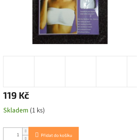
119 Kč
Měrná
Skladem
(1 ks)
cena:
Přidat do košíku