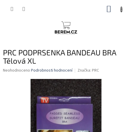
Přejít
NÁKUP
na
obsah
KOŠÍK
PRC PODPRSENKA BANDEAU BRA
Tělová XL
Průměrné
Neohodnoceno
Podrobnosti hodnocení
Značka:
PRC
hodnocení
produktu
je
0,0
z
5
hvězdiček.