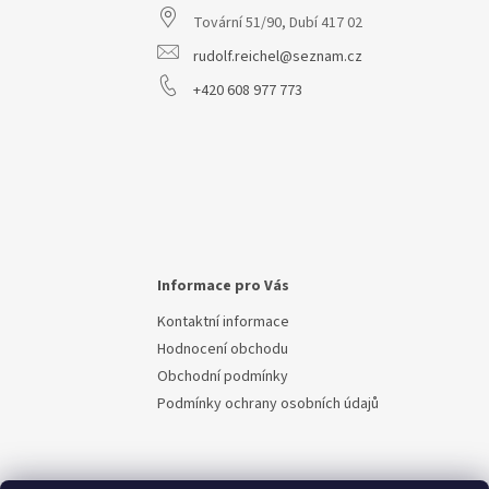
t
Tovární 51/90, Dubí 417 02
í
rudolf.reichel@seznam.cz
+420 608 977 773
Informace pro Vás
Kontaktní informace
Hodnocení obchodu
Obchodní podmínky
Podmínky ochrany osobních údajů