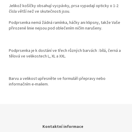
Jelikož košíčky obsahují vycpávky, prsa vypadají opticky o 1-2
čísla větší než ve skutečnosti jsou.
Podprsenka nemá žádná ramínka, háčky ani klipsny, takže Vaše
přirozené linie nejsou pod oblečením ničím narušeny.
Podprsenka je k dostání ve třech různých barvách : bílá, černá a
tělová ve velikostech L, XL a XXL.
Barvu a velikost upřesněte ve formuláři přepravy nebo
informačním e-mailem.
Z
á
p
a
Kontaktní informace