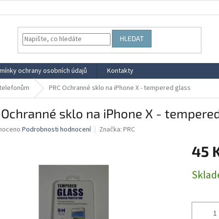
HLEDAT
mínky ochrany osobních údajů
Kontakty
 telefonům
PRC Ochranné sklo na iPhone X - tempered glass
Ochranné sklo na iPhone X - tempered
né
noceno
Podrobnosti hodnocení
Značka:
PRC
ní
45 
u
Měrná
Skla
cena:
ek.