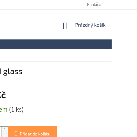
Přihlášení
NÁKUPNÍ
Prázdný košík
KOŠÍK
 glass
Kč
dem
(1 ks)
Přidat do košíku