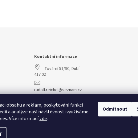
Kontaktní informace
Tovární 51/90, Dubí
417 02
rudolf.reichel@seznam.cz
+420 608 977 773
aci obsahu a reklam, poskytování funkcí
Odmítnout
édií a analýze naší návštěvnosti využíváme
ies. Více informací
zde
.
í
vit nastavení cookies