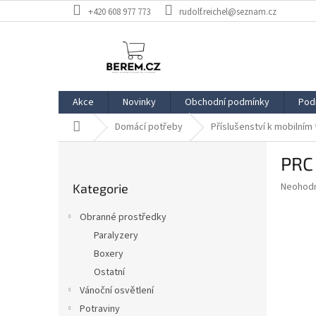
Přejít
+420 608 977 773
rudolf.reichel@seznam.cz
na
obsah
Akce
Novinky
Obchodní podmínky
Pod
Domů
Domácí potřeby
Příslušenství k mobilním
P
PRC 
o
Přeskočit
s
Průměr
Neohod
Kategorie
kategorie
t
hodnoce
r
produkt
Obranné prostředky
a
je
Paralyzery
0,0
n
z
Boxery
n
5
í
Ostatní
hvězdič
p
Vánoční osvětlení
a
Potraviny