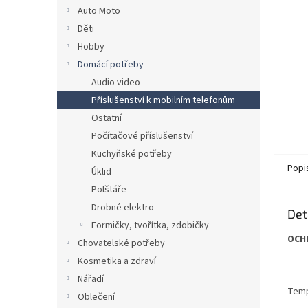
n
Auto Moto
e
Děti
l
Hobby
Domácí potřeby
Audio video
Příslušenství k mobilním telefonům
Ostatní
Počítačové příslušenství
Kuchyňské potřeby
Popi
Úklid
Polštáře
Drobné elektro
Det
Formičky, tvořítka, zdobičky
OCHR
Chovatelské potřeby
Kosmetika a zdraví
Nářadí
Temp
Oblečení