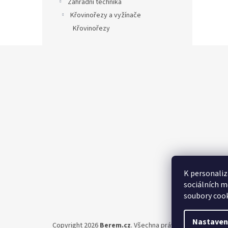
Zahradní technika
Křovinořezy a vyžínače
Křovinořezy
Z
á
p
a
t
í
K personaliz
sociálních m
soubory cook
Nastaven
Copyright 2026
Berem.cz
. Všechna práva vyhrazena.
Upra