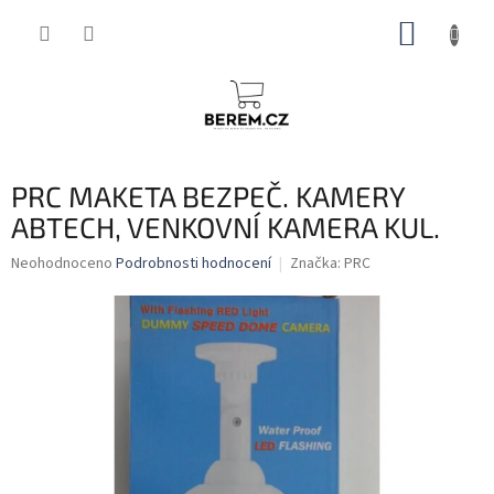
Přejít
NÁKUP
na
obsah
KOŠÍK
PRC MAKETA BEZPEČ. KAMERY
ABTECH, VENKOVNÍ KAMERA KUL.
Průměrné
Neohodnoceno
Podrobnosti hodnocení
Značka:
PRC
hodnocení
produktu
je
0,0
z
5
hvězdiček.