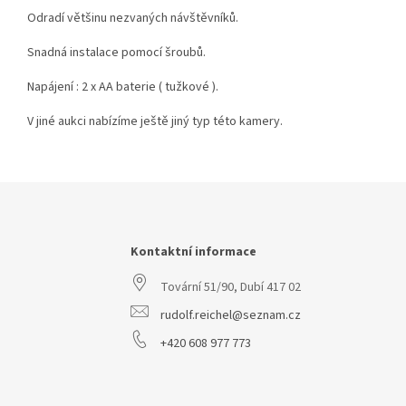
Odradí většinu nezvaných návštěvníků.
Snadná instalace pomocí šroubů.
Napájení : 2 x AA baterie ( tužkové ).
V jiné aukci nabízíme ještě jiný typ této kamery.
Z
á
p
a
Kontaktní informace
t
Tovární 51/90, Dubí 417 02
í
rudolf.reichel@seznam.cz
+420 608 977 773