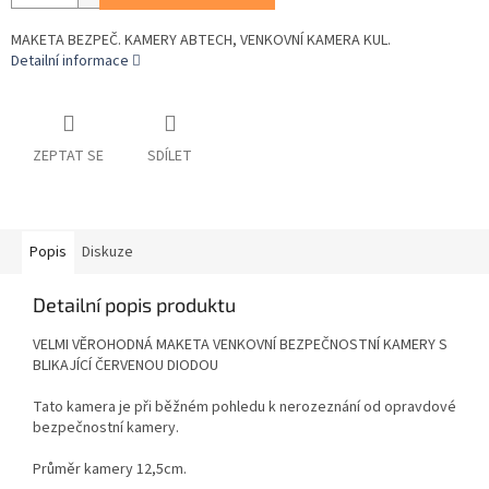
MAKETA BEZPEČ. KAMERY ABTECH, VENKOVNÍ KAMERA KUL.
Detailní informace
ZEPTAT SE
SDÍLET
Popis
Diskuze
Detailní popis produktu
VELMI VĚROHODNÁ MAKETA VENKOVNÍ BEZPEČNOSTNÍ KAMERY S
BLIKAJÍCÍ ČERVENOU DIODOU
Tato kamera je při běžném pohledu k nerozeznání od opravdové
bezpečnostní kamery.
P
růměr kamery
12,5
cm.