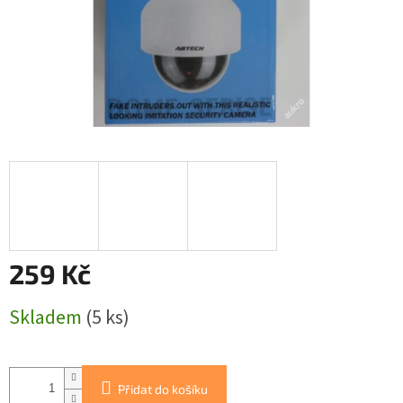
259 Kč
Měrná
Skladem
(5 ks)
cena:
Přidat do košíku