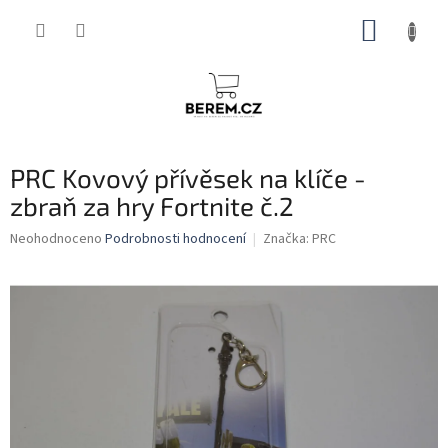
Přejít
NÁKUP
na
obsah
KOŠÍK
PRC Kovový přívěsek na klíče -
zbraň za hry Fortnite č.2
Průměrné
Neohodnoceno
Podrobnosti hodnocení
Značka:
PRC
hodnocení
produktu
je
0,0
z
5
hvězdiček.