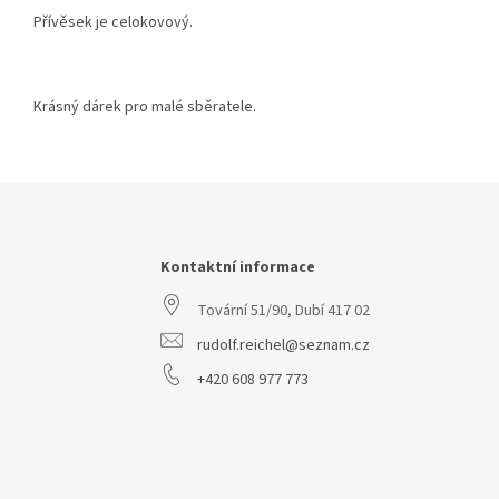
Přívěsek je celokovový.
Krásný dárek pro malé sběratele.
Z
á
p
a
Kontaktní informace
t
Tovární 51/90, Dubí 417 02
í
rudolf.reichel@seznam.cz
+420 608 977 773