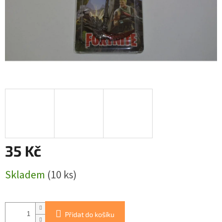
35 Kč
Měrná
Skladem
(10 ks)
cena:
Přidat do košíku