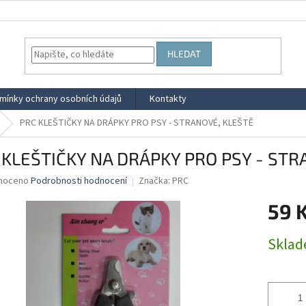
HLEDAT
mínky ochrany osobních údajů
Kontakty
PRC KLEŠTIČKY NA DRÁPKY PRO PSY - STRANOVÉ, KLEŠTĚ
 KLEŠTIČKY NA DRÁPKY PRO PSY - STR
né
noceno
Podrobnosti hodnocení
Značka:
PRC
ní
59 
u
Měrná
Skla
cena:
ek.