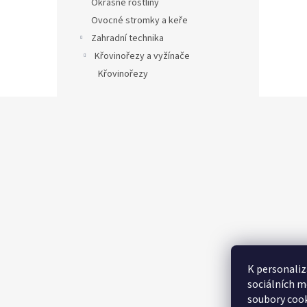
Okrasné rostliny
Ovocné stromky a keře
Zahradní technika
Křovinořezy a vyžínače
Křovinořezy
Z
á
p
a
t
í
K personaliz
sociálních m
soubory cook