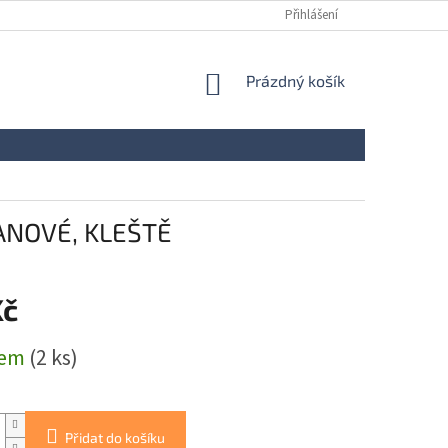
Přihlášení
NÁKUPNÍ
Prázdný košík
KOŠÍK
ANOVÉ, KLEŠTĚ
Kč
dem
(2 ks)
Přidat do košíku