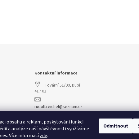
Kontaktní informace
Tovární 51/90, Dubí
417 02
rudolf.reichel@seznam.cz
+420 608 977 773
aci obsahu a reklam, poskytování funkcí
Odmítnout
édií a analýze naší návštěvnosti využíváme
ies. Více informací
zde
.