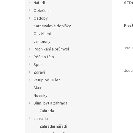
STRA
Nářadí
Oblečení
Ozdoby
Kleš
Karnevalové doplňky
Osvětlení
Lampiony
Jsou
Podnikání a průmysl
Péče o tělo
Sport
Jsou
Zdraví
Vstup od 18 let
Akce
Novinky
Dům, byt a zahrada
Zahrada
zahrada
Zahradní nářadí