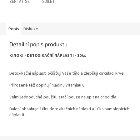
ZEPTAT SE
SDÍLET
Popis
Diskuze
Detailní popis produktu
KINOKI - DETOXIKAČNÍ NÁPLASTI - 10ks
Detoxikační náplasti očišťují Vaše tělo a zlepšují cirkulaci krve.
Přirozeně též doplňují hladinu vitamínu C.
Velmi jednoduché použití, stačí pouze nalepit na chodidla.
Balení obsahuje 10ks detoxikačních náplastí a 10ks samolepících
náplastí.
Z