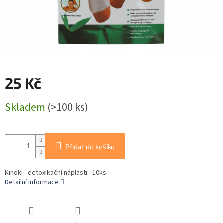
25 Kč
Měrná
Skladem
(>100 ks)
cena:
Přidat do košíku
Kinoki - detoxikační náplasti - 10ks
Detailní informace