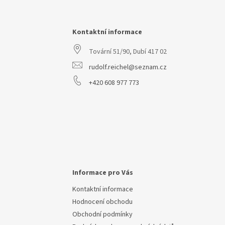
á
p
a
Kontaktní informace
t
Tovární 51/90, Dubí 417 02
í
rudolf.reichel@seznam.cz
+420 608 977 773
Informace pro Vás
Kontaktní informace
Hodnocení obchodu
Obchodní podmínky