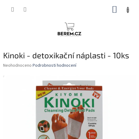
Přejít
NÁKUP
na
obsah
KOŠÍK
Kinoki - detoxikační náplasti - 10ks
Průměrné
Neohodnoceno
Podrobnosti hodnocení
hodnocení
produktu
je
0,0
z
5
hvězdiček.