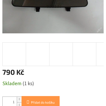
790 Kč
Měrná
Skladem
(1 ks)
cena:
Přidat do košíku