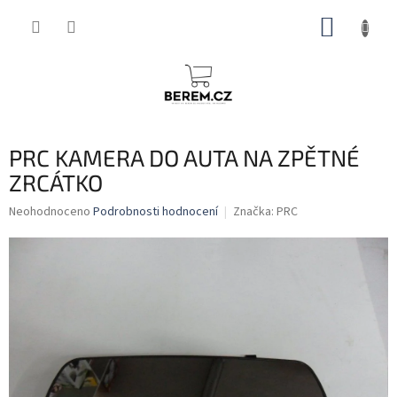
Přejít
NÁKUP
na
obsah
KOŠÍK
PRC KAMERA DO AUTA NA ZPĚTNÉ
ZRCÁTKO
Průměrné
Neohodnoceno
Podrobnosti hodnocení
Značka:
PRC
hodnocení
produktu
je
0,0
z
5
hvězdiček.