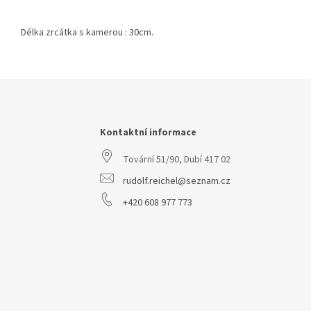
Délka zrcátka s kamerou : 30cm.
Z
á
p
a
Kontaktní informace
t
Tovární 51/90, Dubí 417 02
í
rudolf.reichel@seznam.cz
+420 608 977 773