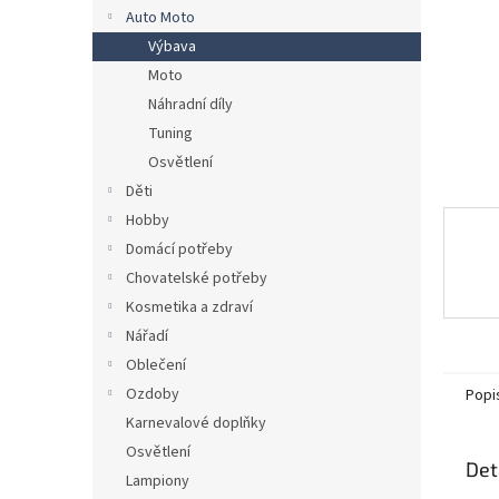
n
Auto Moto
e
Výbava
l
Moto
Náhradní díly
Tuning
Osvětlení
Děti
Hobby
Domácí potřeby
Chovatelské potřeby
Kosmetika a zdraví
Nářadí
Oblečení
Ozdoby
Popi
Karnevalové doplňky
Osvětlení
Det
Lampiony