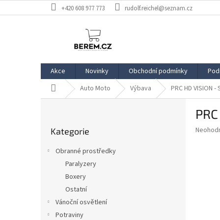
Přejít
+420 608 977 773
rudolf.reichel@seznam.cz
na
obsah
Akce
Novinky
Obchodní podmínky
Pod
Domů
Auto Moto
Výbava
PRC HD VISION -
P
PRC
o
Přeskočit
s
Průměr
Neohod
Kategorie
kategorie
t
hodnoce
r
produkt
Obranné prostředky
a
je
Paralyzery
0,0
n
z
Boxery
n
5
í
Ostatní
hvězdič
p
Vánoční osvětlení
a
Potraviny