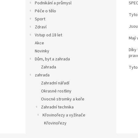
SPEC
Podnikání a průmysl
Péče o tělo
Tyto 
Sport
Jsou
Zdraví
Vstup od 18 let
Mají 
Akce
Díky 
Novinky
prav
Dům, byt a zahrada
Zahrada
Tyto 
zahrada
Zahradní nářadí
Okrasné rostliny
Ovocné stromky a keře
Zahradní technika
Křovinořezy a vyžínače
Křovinořezy
Z