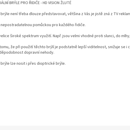
IÁLNÍ BRÝLE PRO ŘIDIČE - HD VISION ŽLUTÉ
brýle není třeba dlouze představovat, většina z Vás je jistě zná z TV rekla
 nepostradatelnou pomůckou pro každého řidiče.
velice široké spektrum využití. Např. jsou velmi vhodné proti slunci, do mlhy,
tomu, že při použití těchto brýlí je podstatně lepší viditelnost, snižuje se 
děpodobnost dopravní nehody.
brýle lze nosit i přes dioptrické brýle.