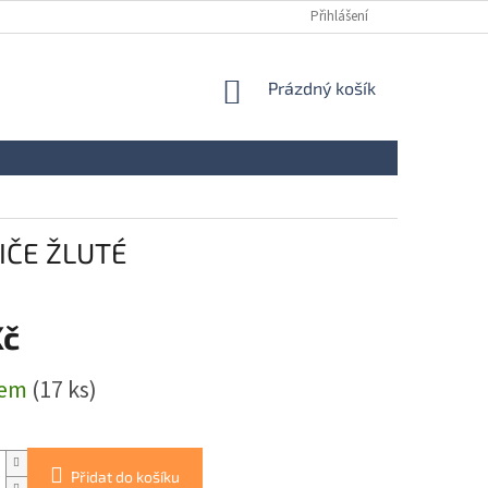
Přihlášení
NÁKUPNÍ
Prázdný košík
KOŠÍK
DIČE ŽLUTÉ
Kč
dem
(17 ks)
Přidat do košíku