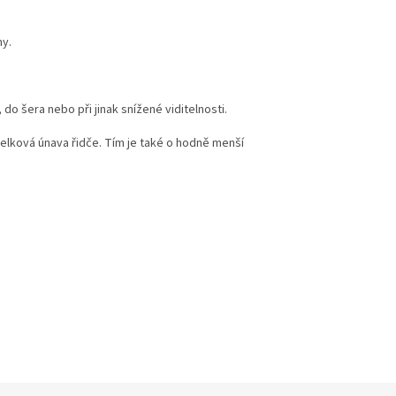
my.
 do šera nebo při jinak snížené viditelnosti.
i celková únava řidče. Tím je také o hodně menší