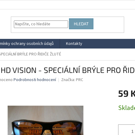
HLEDAT
mínky ochrany osobních údajů
Kontakty
 SPECIÁLNÍ BRÝLE PRO ŘIDIČE ŽLUTÉ
 HD VISION - SPECIÁLNÍ BRÝLE PRO ŘI
né
noceno
Podrobnosti hodnocení
Značka:
PRC
ní
59 
u
Měrná
Skla
cena:
ek.