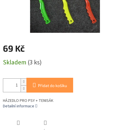
69 Kč
Měrná
Skladem
(3 ks)
cena:
Přidat do košíku
HÁZEDLO PRO PSY + TENISÁK
Detailní informace