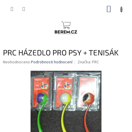
Přejít
NÁKUP
na
obsah
KOŠÍK
PRC HÁZEDLO PRO PSY + TENISÁK
Průměrné
Neohodnoceno
Podrobnosti hodnocení
Značka:
PRC
hodnocení
produktu
je
0,0
z
5
hvězdiček.