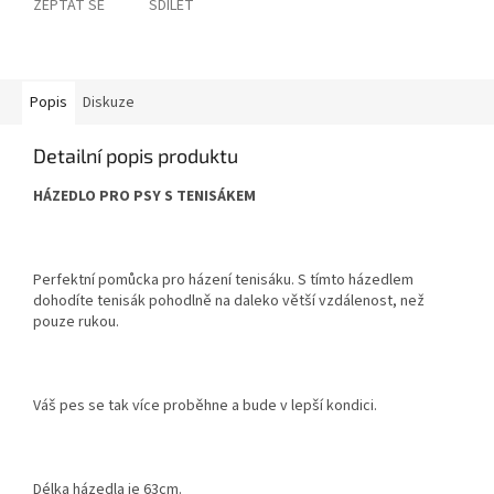
ZEPTAT SE
SDÍLET
Popis
Diskuze
Detailní popis produktu
HÁZEDLO PRO PSY S TENISÁKEM
Perfektní pomůcka pro házení tenisáku. S tímto házedlem
dohodíte tenisák pohodlně na daleko větší vzdálenost, než
pouze rukou.
Váš pes se tak více proběhne a bude v lepší kondici.
Délka házedla je 63cm.