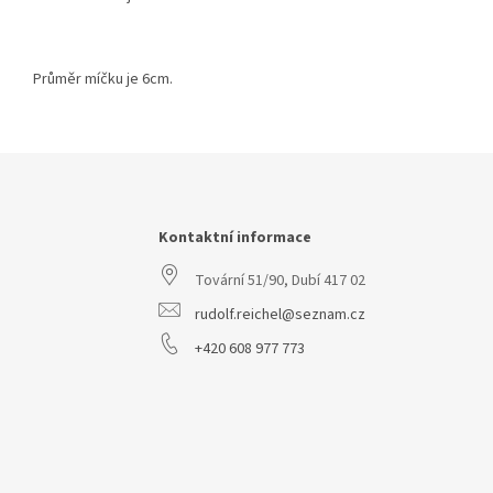
Průměr míčku je 6cm.
Z
á
p
a
Kontaktní informace
t
Tovární 51/90, Dubí 417 02
í
rudolf.reichel@seznam.cz
+420 608 977 773