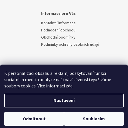
Informace pro Vás
Kontaktní informace
Hodnocení obchodu
Obchodní podmínky
Podmínky ochrany osobních údajů
K personalizaci obsahu a reklam, poskytování funkcí
sociálních médií a analýze naší návštěvnosti využíváme
soubory cookies. Více informací
zde
.
Vytvořil Shoptet
Nastavení
Copyright 2026
Berem.cz
. Všechna práva vyhrazena.
Upravit
Odmítnout
Souhlasím
nastavení cookies