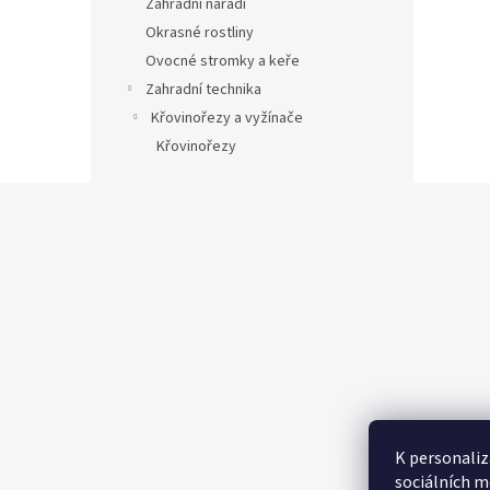
Zahradní nářadí
Okrasné rostliny
Ovocné stromky a keře
Zahradní technika
Křovinořezy a vyžínače
Křovinořezy
Z
á
p
a
t
í
K personaliz
sociálních m