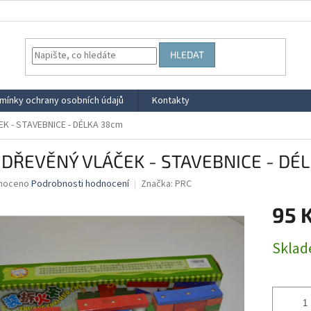
HLEDAT
mínky ochrany osobních údajů
Kontakty
K - STAVEBNICE - DÉLKA 38cm
 DŘEVĚNÝ VLÁČEK - STAVEBNICE - DÉ
né
noceno
Podrobnosti hodnocení
Značka:
PRC
ní
95 
u
Měrná
Skla
cena:
ek.