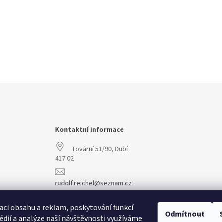
Kontaktní informace
Tovární 51/90, Dubí
417 02
rudolf.reichel@seznam.cz
+420 608 977 773
aci obsahu a reklam, poskytování funkcí
Odmítnout
édií a analýze naší návštěvnosti využíváme