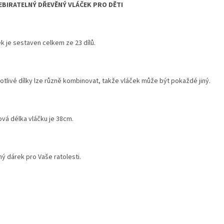
BIRATELNÝ DŘEVĚNÝ VLÁČEK PRO DĚTI
k je sestaven celkem ze 23 dílů.
otlivé dílky lze různě kombinovat, takže vláček může být pokaždé jiný.
ová délka vláčku je 38cm.
ý dárek pro Vaše ratolesti.