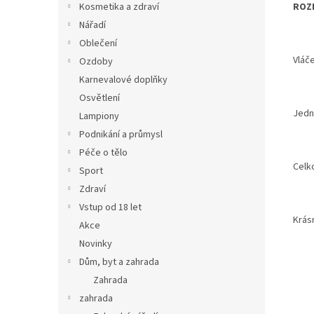
ROZE
Kosmetika a zdraví
Nářadí
Oblečení
Vláče
Ozdoby
Karnevalové doplňky
Osvětlení
Jedn
Lampiony
Podnikání a průmysl
Péče o tělo
Celk
Sport
Zdraví
Vstup od 18 let
Krásn
Akce
Novinky
Dům, byt a zahrada
Zahrada
zahrada