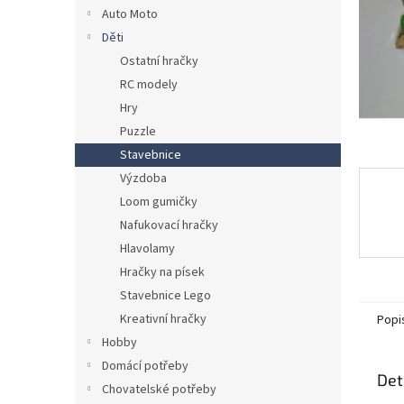
n
Auto Moto
e
Děti
l
Ostatní hračky
RC modely
Hry
Puzzle
Stavebnice
Výzdoba
Loom gumičky
Nafukovací hračky
Hlavolamy
Hračky na písek
Stavebnice Lego
Kreativní hračky
Popi
Hobby
Domácí potřeby
Det
Chovatelské potřeby