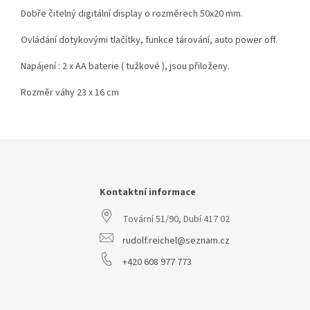
Dobře čitelný digitální display o rozměrech 50x20 mm.
Ovládání dotykovými tlačítky, funkce tárování, auto power off.
Napájení : 2 x AA baterie ( tužkové ), jsou přiloženy.
Rozměr váhy 23 x 16 cm
Z
á
p
a
Kontaktní informace
t
Tovární 51/90, Dubí 417 02
í
rudolf.reichel@seznam.cz
+420 608 977 773