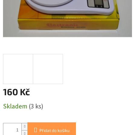
160 Kč
Měrná
Skladem
(3 ks)
cena:
Přidat do košíku