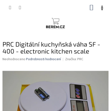
Přejít
NÁKUP
na
obsah
KOŠÍK
PRC Digitální kuchyňská váha SF -
400 - electronic kitchen scale
Průměrné
Neohodnoceno
Podrobnosti hodnocení
Značka:
PRC
hodnocení
produktu
je
0,0
z
5
hvězdiček.