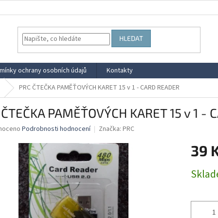
HLEDAT
mínky ochrany osobních údajů
Kontakty
PRC ČTEČKA PAMĚŤOVÝCH KARET 15 v 1 - CARD READER
 ČTEČKA PAMĚŤOVÝCH KARET 15 v 1 - 
né
noceno
Podrobnosti hodnocení
Značka:
PRC
ní
39 
u
Měrná
Skla
cena:
ek.