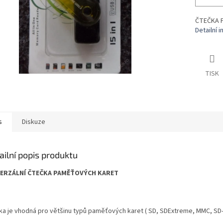
ČTEČKA P
Detailní 
TISK
s
Diskuze
ailní popis produktu
VERZÁLNÍ ČTEČKA PAMĚŤOVÝCH KARET
ka je vhodná pro většinu typů paměťových karet ( SD, SDExtreme, MMC, SD-Ul