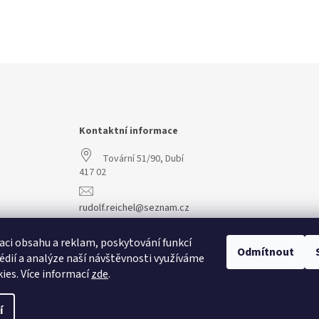
Kontaktní informace
Tovární 51/90, Dubí
417 02
rudolf.reichel@seznam.cz
+420 608 977 773
aci obsahu a reklam, poskytování funkcí
Odmítnout
édií a analýze naší návštěvnosti využíváme
ies. Více informací
zde
.
í
vit nastavení cookies