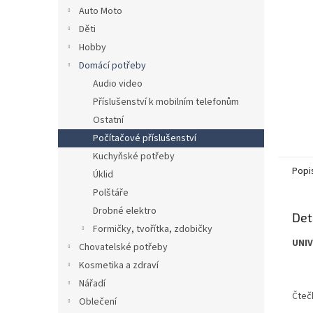
n
Auto Moto
e
Děti
l
Hobby
Domácí potřeby
Audio video
Příslušenství k mobilním telefonům
Ostatní
Počítačové příslušenství
Kuchyňské potřeby
Popi
Úklid
Polštáře
Drobné elektro
Det
Formičky, tvořítka, zdobičky
UNI
Chovatelské potřeby
Kosmetika a zdraví
Nářadí
Čteč
Oblečení