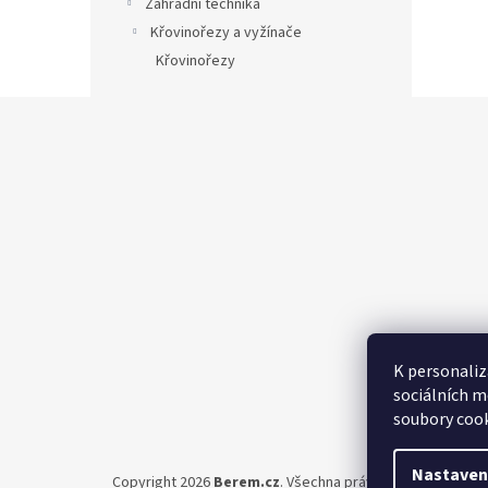
Zahradní technika
Křovinořezy a vyžínače
Křovinořezy
Z
á
p
a
t
í
K personaliz
sociálních m
soubory cook
Nastaven
Copyright 2026
Berem.cz
. Všechna práva vyhrazena.
Upra