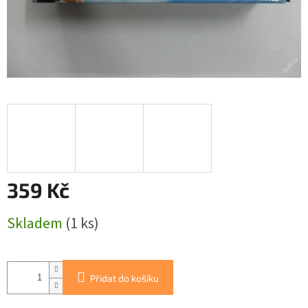
359 Kč
Měrná
Skladem
(1 ks)
cena:
Přidat do košíku