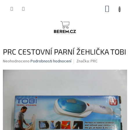
Přejít
NÁKUP
na
obsah
KOŠÍK
PRC CESTOVNÍ PARNÍ ŽEHLIČKA TOBI
Průměrné
Neohodnoceno
Podrobnosti hodnocení
Značka:
PRC
hodnocení
produktu
je
0,0
z
5
hvězdiček.