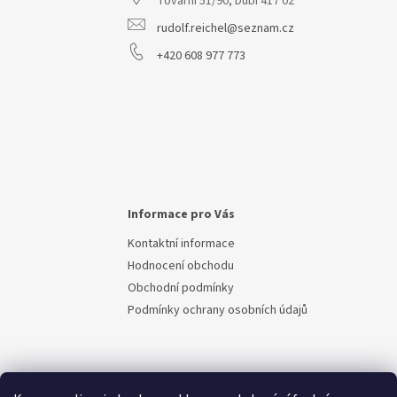
Tovární 51/90, Dubí 417 02
í
rudolf.reichel@seznam.cz
+420 608 977 773
Informace pro Vás
Kontaktní informace
Hodnocení obchodu
Obchodní podmínky
Podmínky ochrany osobních údajů