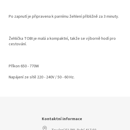
Po zapnutí je připravena k parnímu žehlení přibližně za 3 minuty.
Žehlička TOBI je malá a kompaktní, takže se výborně hodí pro
cestování.
Příkon 650 - 770W
Napájení ze sítě 220 - 240V / 50 - 60 Hz.
Z
á
p
a
Kontaktní informace
t