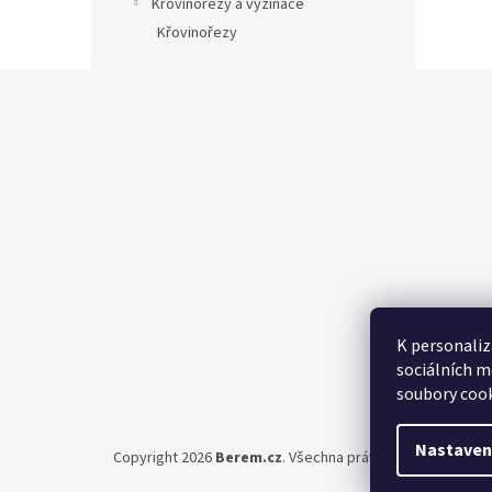
Křovinořezy a vyžínače
Křovinořezy
Z
á
p
a
t
í
K personaliz
sociálních m
soubory cook
Nastaven
Copyright 2026
Berem.cz
. Všechna práva vyhrazena.
Upra