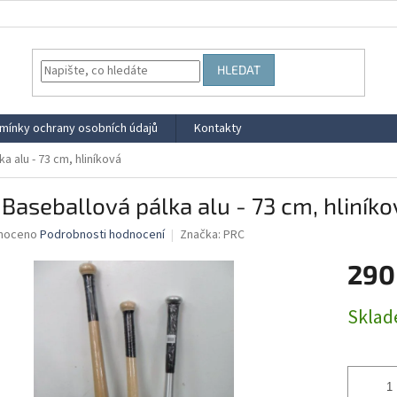
HLEDAT
mínky ochrany osobních údajů
Kontakty
a alu - 73 cm, hliníková
Baseballová pálka alu - 73 cm, hliníko
né
noceno
Podrobnosti hodnocení
Značka:
PRC
ní
290
u
Měrná
Skla
cena:
ek.