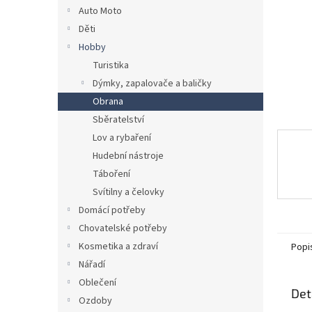
n
Auto Moto
e
Děti
l
Hobby
Turistika
Dýmky, zapalovače a baličky
Obrana
Sběratelství
Lov a rybaření
Hudební nástroje
Táboření
Svítilny a čelovky
Domácí potřeby
Chovatelské potřeby
Kosmetika a zdraví
Popi
Nářadí
Oblečení
Det
Ozdoby