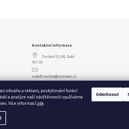
Kontaktní informace
Tovární 51/90, Dubí
417 02
rudolf.reichel@seznam.cz
+420 608 977 773
aci obsahu a reklam, poskytování funkcí
Odmítnout
édií a analýze naší návštěvnosti využíváme
ies. Více informací
zde
.
í
vit nastavení cookies