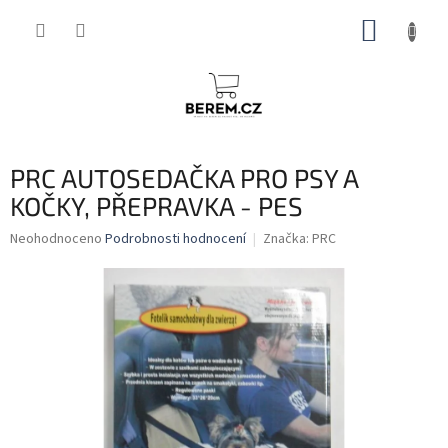
Přejít
NÁKUP
na
obsah
KOŠÍK
PRC AUTOSEDAČKA PRO PSY A
KOČKY, PŘEPRAVKA - PES
Průměrné
Neohodnoceno
Podrobnosti hodnocení
Značka:
PRC
hodnocení
produktu
je
0,0
z
5
hvězdiček.