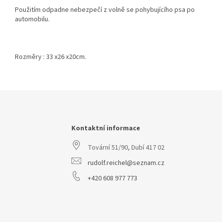
Použitím odpadne nebezpečí z volně se pohybujícího psa po
automobilu.
Rozměry : 33 x26 x20cm.
Z
á
p
a
Kontaktní informace
t
Tovární 51/90, Dubí 417 02
í
rudolf.reichel@seznam.cz
+420 608 977 773