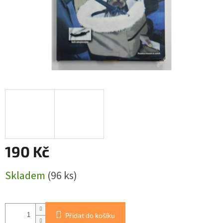
190 Kč
Měrná
Skladem
(96 ks)
cena:
Přidat do košíku