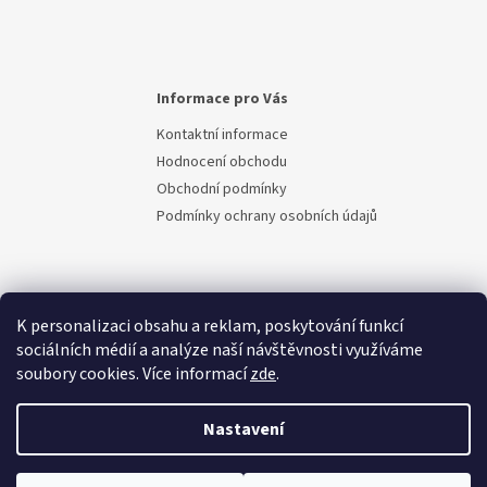
Informace pro Vás
Kontaktní informace
Hodnocení obchodu
Obchodní podmínky
Podmínky ochrany osobních údajů
K personalizaci obsahu a reklam, poskytování funkcí
sociálních médií a analýze naší návštěvnosti využíváme
soubory cookies. Více informací
zde
.
Vytvořil Shoptet
Nastavení
Copyright 2026
Berem.cz
. Všechna práva vyhrazena.
Upravit