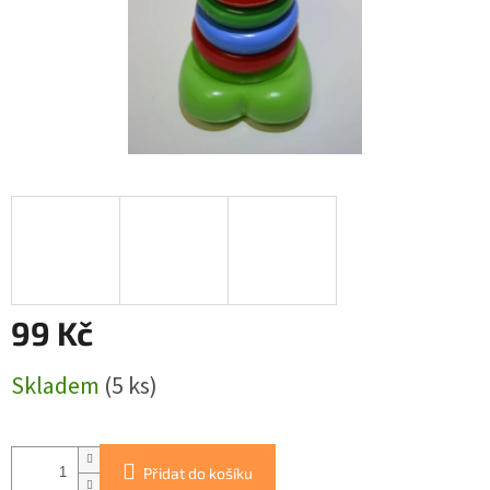
99 Kč
Měrná
Skladem
(5 ks)
cena:
Přidat do košíku