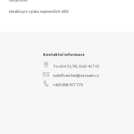
nasazovat
Ideální pro výuku nejmenších dětí
Z
á
p
a
Kontaktní informace
t
Tovární 51/90, Dubí 417 02
í
rudolf.reichel@seznam.cz
+420 608 977 773