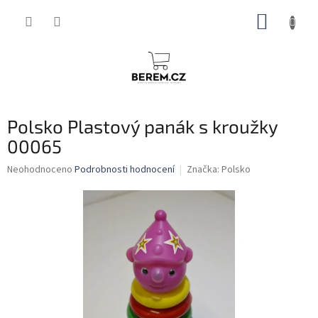
Přejít
NÁKUP
na
obsah
KOŠÍK
Polsko Plastový panák s kroužky
00065
Průměrné
Neohodnoceno
Podrobnosti hodnocení
Značka:
Polsko
hodnocení
produktu
je
0,0
z
5
hvězdiček.