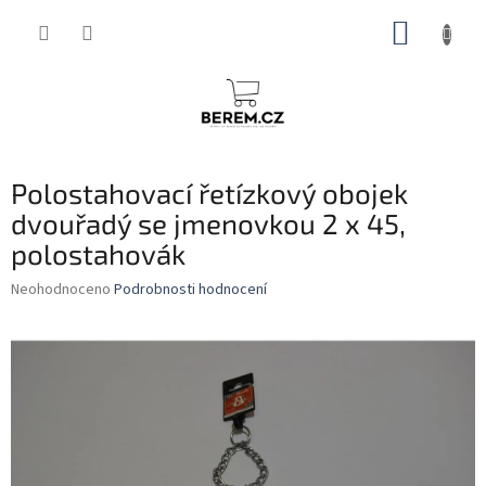
Přejít
NÁKUP
na
obsah
KOŠÍK
Polostahovací řetízkový obojek
dvouřadý se jmenovkou 2 x 45,
polostahovák
Průměrné
Neohodnoceno
Podrobnosti hodnocení
hodnocení
produktu
je
0,0
z
5
hvězdiček.