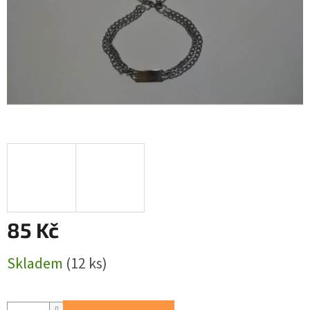
85 Kč
Měrná
Skladem
(12 ks)
cena: