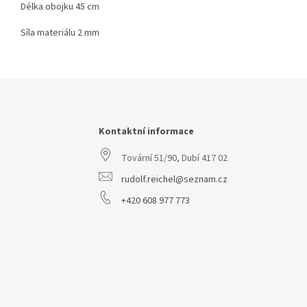
Délka obojku 45 cm
Síla materiálu 2 mm
Z
á
p
a
Kontaktní informace
t
Tovární 51/90, Dubí 417 02
í
rudolf.reichel@seznam.cz
+420 608 977 773