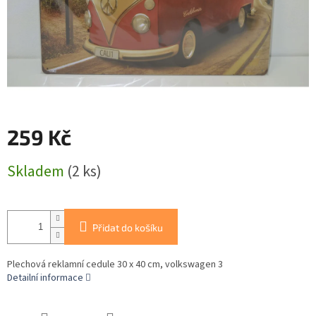
259 Kč
Měrná
Skladem
(2 ks)
cena:
Přidat do košíku
Plechová reklamní cedule 30 x 40 cm, volkswagen 3
Detailní informace