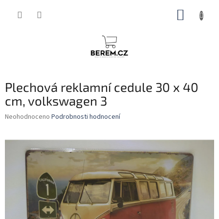
Přejít
NÁKUP
na
obsah
KOŠÍK
Plechová reklamní cedule 30 x 40
cm, volkswagen 3
Průměrné
Neohodnoceno
Podrobnosti hodnocení
hodnocení
produktu
je
0,0
z
5
hvězdiček.