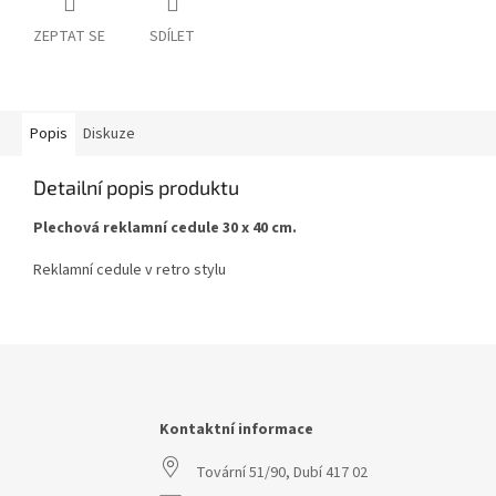
ZEPTAT SE
SDÍLET
Popis
Diskuze
Detailní popis produktu
Plechová reklamní cedule 30 x 40 cm.
Reklamní cedule v retro stylu
Z
á
p
a
Kontaktní informace
t
Tovární 51/90, Dubí 417 02
í