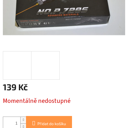
139 Kč
Měrná
Momentálně nedostupné
cena:
Přidat do košíku