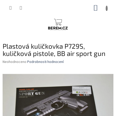
Přejít
NÁKUP
na
obsah
KOŠÍK
Plastová kuličkovka P729S,
kuličková pistole, BB air sport gun
Průměrné
Neohodnoceno
Podrobnosti hodnocení
hodnocení
produktu
je
0,0
z
5
hvězdiček.