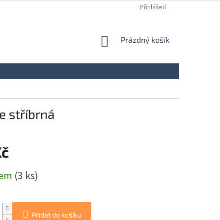
Přihlášení
NÁKUPNÍ
Prázdný košík
KOŠÍK
e stříbrná
Kč
dem
(3 ks)
Přidat do košíku