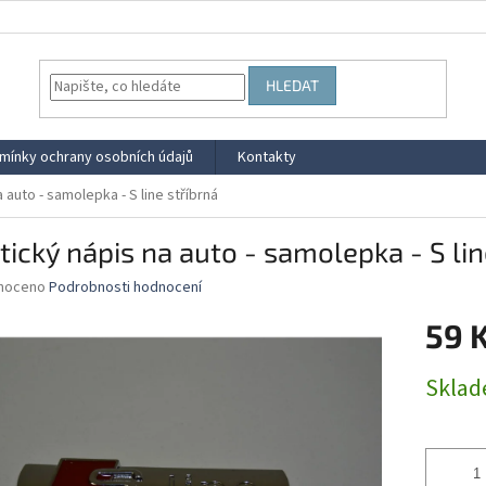
HLEDAT
mínky ochrany osobních údajů
Kontakty
a auto - samolepka - S line stříbrná
tický nápis na auto - samolepka - S lin
né
noceno
Podrobnosti hodnocení
ní
59 
u
Měrná
Skla
cena:
ek.