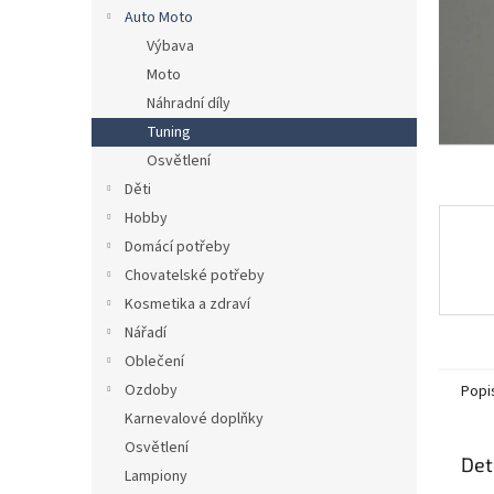
n
Auto Moto
e
Výbava
l
Moto
Náhradní díly
Tuning
Osvětlení
Děti
Hobby
Domácí potřeby
Chovatelské potřeby
Kosmetika a zdraví
Nářadí
Oblečení
Ozdoby
Popi
Karnevalové doplňky
Osvětlení
Det
Lampiony