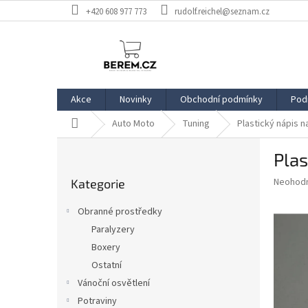
Přejít
+420 608 977 773
rudolf.reichel@seznam.cz
na
obsah
Akce
Novinky
Obchodní podmínky
Pod
Domů
Auto Moto
Tuning
Plastický nápis n
P
Plas
o
Přeskočit
s
Průměr
Neohod
Kategorie
kategorie
t
hodnoce
r
produkt
Obranné prostředky
a
je
Paralyzery
0,0
n
z
Boxery
n
5
í
Ostatní
hvězdič
p
Vánoční osvětlení
a
Potraviny