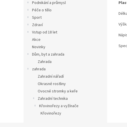
Plas
Podnikání a průmysl
Péče o tělo
Délk
Sport
Výšk
Zdraví
Vstup od 18 let
Nápi
Akce
Spec
Novinky
Dům, byt a zahrada
Zahrada
zahrada
Zahradní nářadí
Okrasné rostliny
Ovocné stromky a keře
Zahradní technika
Křovinořezy a vyžínače
Křovinořezy
Z