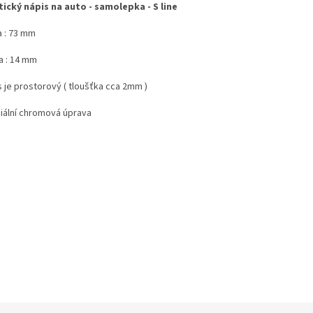
tický nápis na auto - samolepka - S line
a : 73 mm
a : 14 mm
s je prostorový ( tloušťka cca 2mm )
iální chromová úprava