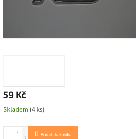
59 Kč
Měrná
Skladem
(4 ks)
cena:
Přidat do košíku