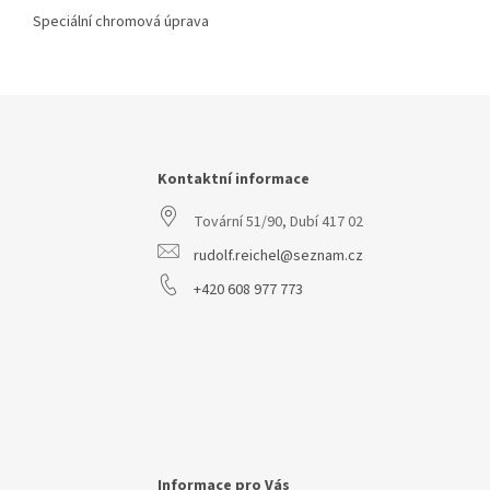
Speciální chromová úprava
Z
á
p
a
Kontaktní informace
t
Tovární 51/90, Dubí 417 02
í
rudolf.reichel@seznam.cz
+420 608 977 773
Informace pro Vás