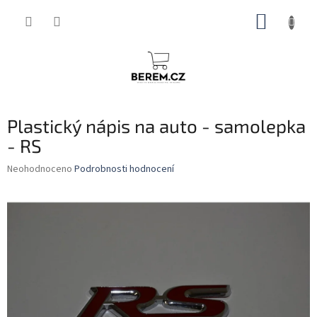
Přejít
NÁKUP
na
obsah
KOŠÍK
Plastický nápis na auto - samolepka
- RS
Průměrné
Neohodnoceno
Podrobnosti hodnocení
hodnocení
produktu
je
0,0
z
5
hvězdiček.