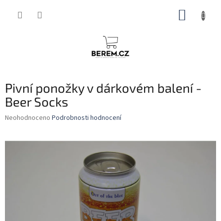
Přejít
NÁKUP
na
obsah
KOŠÍK
Pivní ponožky v dárkovém balení -
Beer Socks
Průměrné
Neohodnoceno
Podrobnosti hodnocení
hodnocení
produktu
je
0,0
z
5
hvězdiček.