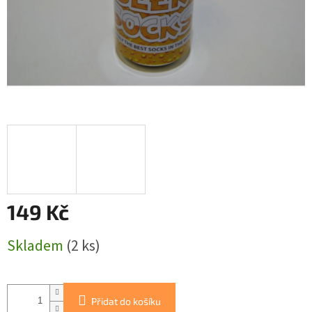
149 Kč
Měrná
Skladem
(2 ks)
cena:
Přidat do košíku