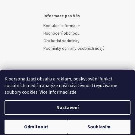
Informace pro Vás
Kontaktní informace
Hodnocení obchodu
Obchodní podmínky
Podmínky ochrany osobních údajů
K personalizaci obsahu a reklam, poskytování funkcí
sociálních médií a analýze naší návštěvnosti využíváme
soubory cookies. Více informací
zde
.
Vytvořil Shoptet
Nastavení
Copyright 2026
Berem.cz
. Všechna práva vyhrazena.
Upravit
Odmítnout
Souhlasím
nastavení cookies