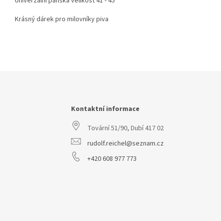
Univerzální pánská velikost 41 - 45
Krásný dárek pro milovníky piva
Z
á
p
a
Kontaktní informace
t
Tovární 51/90, Dubí 417 02
í
rudolf.reichel@seznam.cz
+420 608 977 773