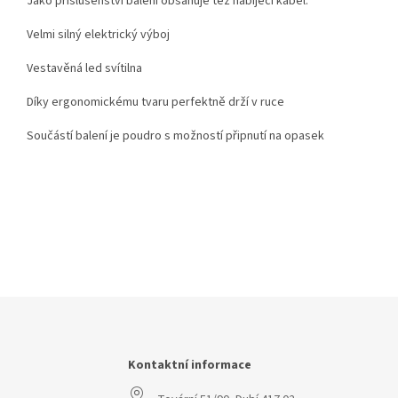
Jako příslušenství balení obsahuje též nabíjecí kabel.
Velmi silný elektrický výboj
Vestavěná led svítilna
Díky ergonomickému tvaru perfektně drží v ruce
Součástí balení je poudro s možností připnutí na opasek
Z
á
p
a
Kontaktní informace
t