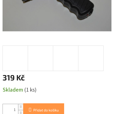
319 Kč
Měrná
Skladem
(1 ks)
cena:
Přidat do košíku