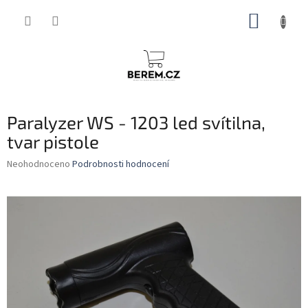
Přejít
NÁKUP
na
obsah
KOŠÍK
Paralyzer WS - 1203 led svítilna,
tvar pistole
Průměrné
Neohodnoceno
Podrobnosti hodnocení
hodnocení
produktu
je
0,0
z
5
hvězdiček.