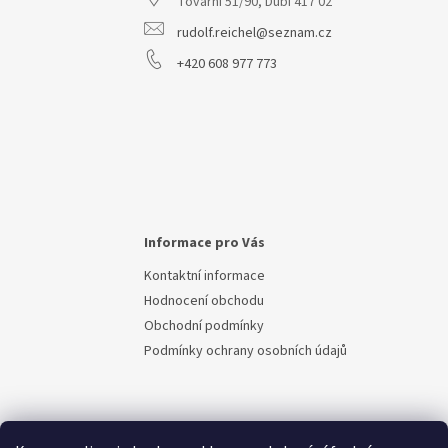
Tovární 51/90, Dubí 417 02
í
rudolf.reichel@seznam.cz
+420 608 977 773
Informace pro Vás
Kontaktní informace
Hodnocení obchodu
Obchodní podmínky
Podmínky ochrany osobních údajů