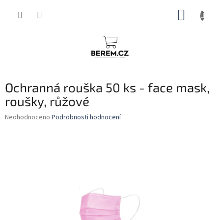
Přejít
NÁKUP
na
obsah
KOŠÍK
Ochranná rouška 50 ks - face mask,
roušky, růžové
Průměrné
Neohodnoceno
Podrobnosti hodnocení
hodnocení
produktu
je
0,0
z
5
hvězdiček.