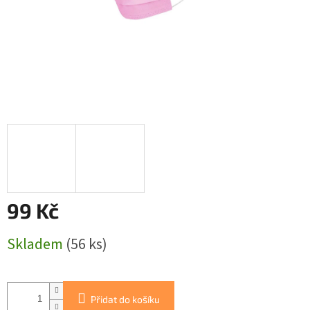
99 Kč
Měrná
Skladem
(56 ks)
cena:
Přidat do košíku