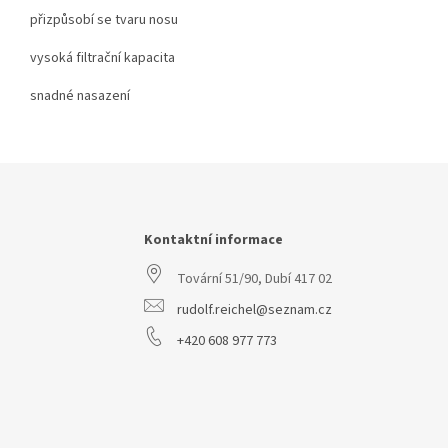
přizpůsobí se tvaru nosu
vysoká filtrační kapacita
snadné nasazení
Z
á
p
a
Kontaktní informace
t
Tovární 51/90, Dubí 417 02
í
rudolf.reichel@seznam.cz
+420 608 977 773