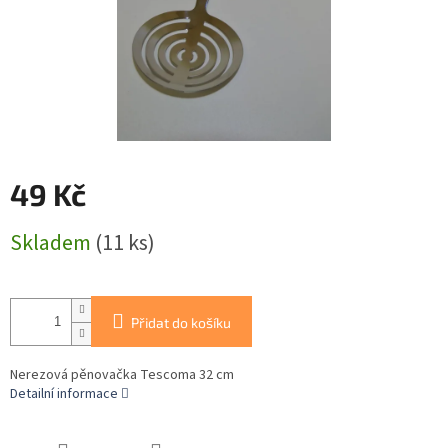
49 Kč
Měrná
Skladem
(11 ks)
cena:
Přidat do košíku
Nerezová pěnovačka Tescoma 32 cm
Detailní informace