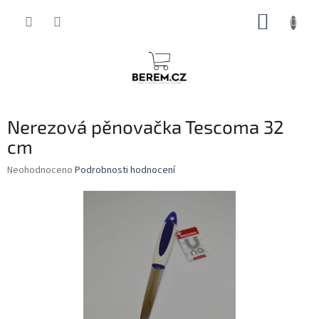
Přejít
NÁKUP
na
obsah
KOŠÍK
Nerezová pěnovačka Tescoma 32
cm
Průměrné
Neohodnoceno
Podrobnosti hodnocení
hodnocení
produktu
je
0,0
z
5
hvězdiček.