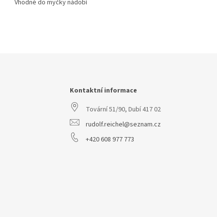
Vhodné do myčky nádobí
Z
á
p
a
Kontaktní informace
t
Tovární 51/90, Dubí 417 02
í
rudolf.reichel@seznam.cz
+420 608 977 773