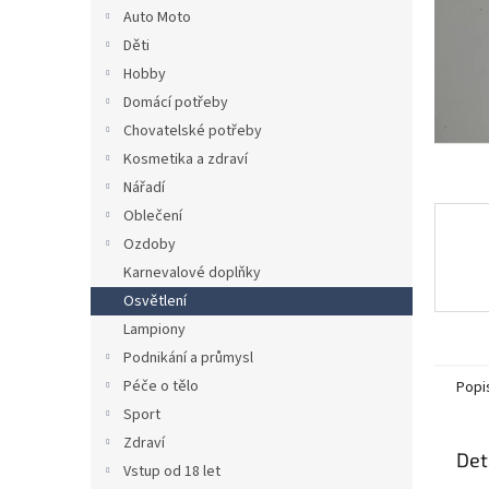
n
Auto Moto
e
Děti
l
Hobby
Domácí potřeby
Chovatelské potřeby
Kosmetika a zdraví
Nářadí
Oblečení
Ozdoby
Karnevalové doplňky
Osvětlení
Lampiony
Podnikání a průmysl
Péče o tělo
Popi
Sport
Zdraví
Det
Vstup od 18 let