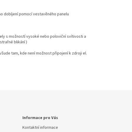
ního dobíjení pomocí vestavěného panelu
ly s možností vysoké nebo poloviční svítivosti a
trařné blikání )
všude tam, kde není možnost připojení k zdroji el.
Informace pro Vás
Kontaktní informace