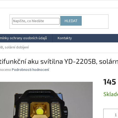
HLEDAT
mínky ochrany osobních údajů
Kontakty
5B, solární dobíjení
ifunkční aku svítilna YD-2205B, solárn
né
noceno
Podrobnosti hodnocení
ní
145
u
Měrná
Skla
cena:
ek.