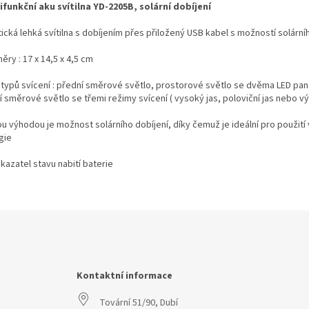
ifunkční aku svítilna YD-2205B, solární dobíjení
tická lehká svítilna s dobíjením přes přiložený USB kabel s možností solár
ry : 17 x 14,5 x 4,5 cm
 typů svícení : přední směrové světlo, prostorové světlo se dvěma LED pane
 směrové světlo se třemi režimy svícení ( vysoký jas, poloviční jas nebo výs
u výhodou je možnost solárního dobíjení, díky čemuž je ideální pro použití 
gie
kazatel stavu nabití baterie
Kontaktní informace
Tovární 51/90, Dubí