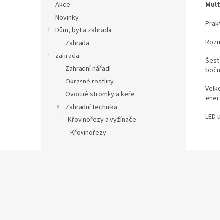
Mult
Akce
Novinky
Prak
Dům, byt a zahrada
Rozmě
Zahrada
zahrada
Šest
Zahradní nářadí
boční
Okrasné rostliny
Velko
Ovocné stromky a keře
ener
Zahradní technika
LED u
Křovinořezy a vyžínače
Křovinořezy
Z
á
p
a
t
í