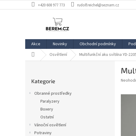
Přejít
+420 608 977 773
rudolf.reichel@seznam.cz
na
obsah
Akce
Novinky
Obchodní podmínky
Pod
Domů
Osvětlení
Multifunkční aku svítilna YD-220
P
Mult
o
Přeskočit
s
Průměr
Neohod
Kategorie
kategorie
t
hodnoce
r
produkt
Obranné prostředky
a
je
Paralyzery
0,0
n
z
Boxery
n
5
í
Ostatní
hvězdič
p
Vánoční osvětlení
a
Potraviny