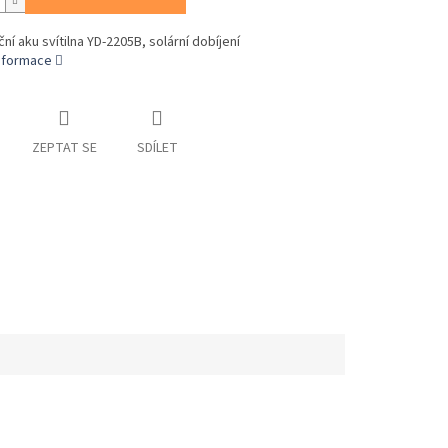
ční aku svítilna YD-2205B, solární dobíjení
informace
ZEPTAT SE
SDÍLET