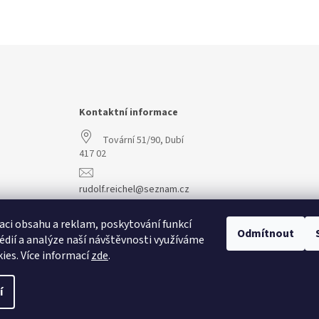
Kontaktní informace
Tovární 51/90, Dubí
417 02
rudolf.reichel@seznam.cz
+420 608 977 773
aci obsahu a reklam, poskytování funkcí
Odmítnout
édií a analýze naší návštěvnosti využíváme
ies. Více informací
zde
.
í
vit nastavení cookies