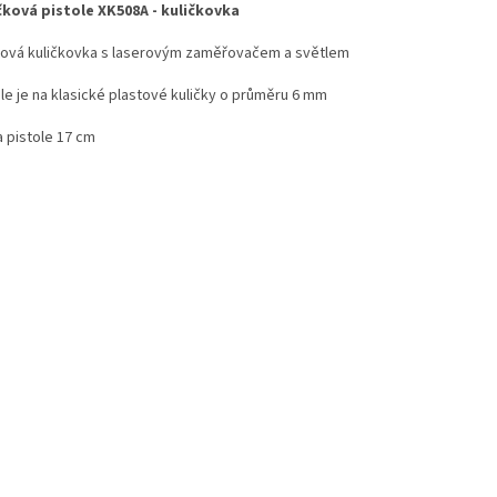
čková pistole XK508A - kuličkovka
tová kuličkovka s laserovým zaměřovačem a světlem
ole je na klasické plastové kuličky o průměru 6 mm
a pistole 17 cm