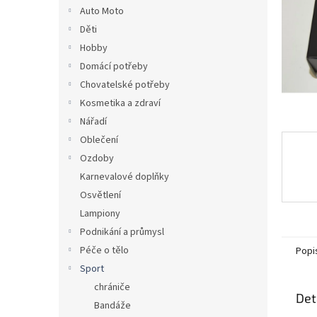
n
Auto Moto
e
Děti
l
Hobby
Domácí potřeby
Chovatelské potřeby
Kosmetika a zdraví
Nářadí
Oblečení
Ozdoby
Karnevalové doplňky
Osvětlení
Lampiony
Podnikání a průmysl
Péče o tělo
Popi
Sport
chrániče
Det
Bandáže