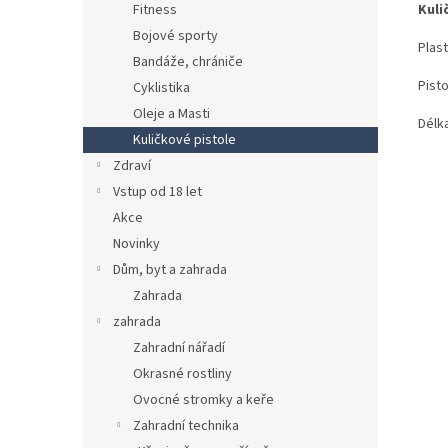
Kuli
Fitness
Bojové sporty
Plas
Bandáže, chrániče
Pist
Cyklistika
Oleje a Masti
Délk
Kuličkové pistole
Zdraví
Vstup od 18 let
Akce
Novinky
Dům, byt a zahrada
Zahrada
zahrada
Zahradní nářadí
Okrasné rostliny
Ovocné stromky a keře
Zahradní technika