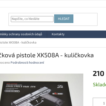
HLEDAT
mínky ochrany osobních údajů
Kontakty
istole XK508A - kuličkovka
čková pistole XK508A - kuličkovka
né
noceno
Podrobnosti hodnocení
ní
210
u
Měrná
Skla
cena:
ek.