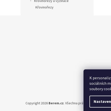
Křovinořezy a vyžínače
Křovinořezy
Z
á
p
a
t
í
K personaliz
sociálních m
soubory cook
Nastaven
Copyright 2026
Berem.cz
. Všechna práva vyhrazena.
Upra