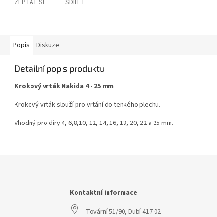
ZEPTAT SE
SDÍLET
Popis
Diskuze
Detailní popis produktu
Krokový vrták Nakida 4 - 25 mm
Krokový vrták slouží pro vrtání do tenkého plechu.
Vhodný pro díry 4, 6,8,10, 12, 14, 16, 18, 20, 22 a 25 mm.
Z
á
p
a
Kontaktní informace
t
Tovární 51/90, Dubí 417 02
í