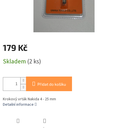
179 Kč
Měrná
Skladem
(2 ks)
cena:
Přidat do košíku
Krokový vrták Nakida 4 - 25 mm
Detailní informace