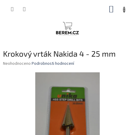
Přejít
NÁKUP
na
obsah
KOŠÍK
Krokový vrták Nakida 4 - 25 mm
Průměrné
Neohodnoceno
Podrobnosti hodnocení
hodnocení
produktu
je
0,0
z
5
hvězdiček.