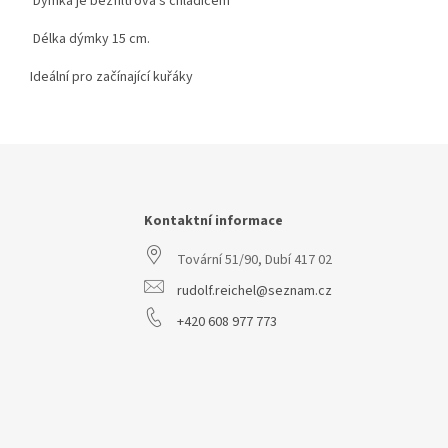
Dýmka je bezfiltrová s chladičem
Délka dýmky 15 cm.
Ideální pro začínající kuřáky
Z
á
p
a
Kontaktní informace
t
Tovární 51/90, Dubí 417 02
í
rudolf.reichel@seznam.cz
+420 608 977 773