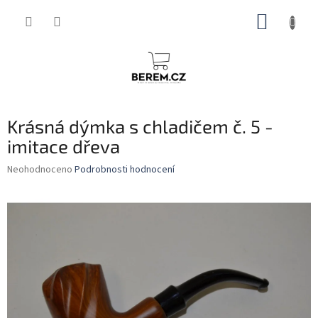
Přejít
NÁKUP
na
obsah
KOŠÍK
Krásná dýmka s chladičem č. 5 -
imitace dřeva
Průměrné
Neohodnoceno
Podrobnosti hodnocení
hodnocení
produktu
je
0,0
z
5
hvězdiček.