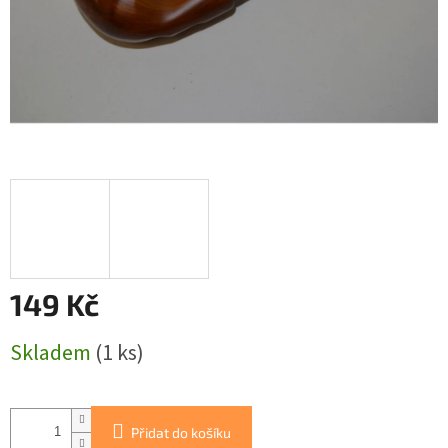
149 Kč
Měrná
Skladem
(1 ks)
cena:
Přidat do košíku