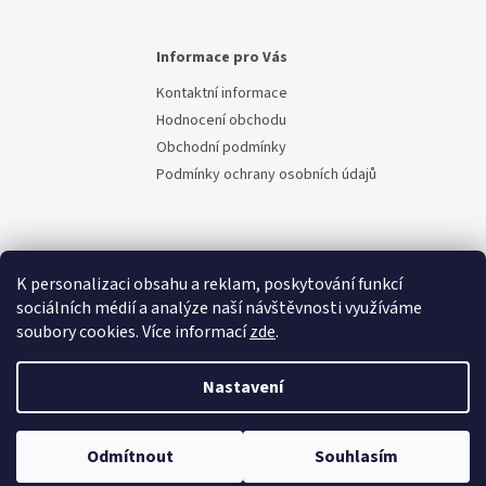
Informace pro Vás
Kontaktní informace
Hodnocení obchodu
Obchodní podmínky
Podmínky ochrany osobních údajů
K personalizaci obsahu a reklam, poskytování funkcí
sociálních médií a analýze naší návštěvnosti využíváme
soubory cookies. Více informací
zde
.
Vytvořil Shoptet
Nastavení
Copyright 2026
Berem.cz
. Všechna práva vyhrazena.
Upravit
Odmítnout
Souhlasím
nastavení cookies