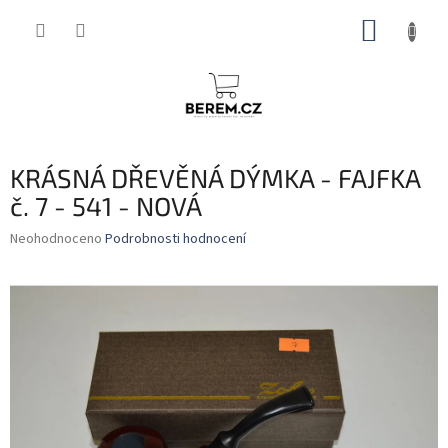
Přejít
NÁKUP
na
obsah
KOŠÍK
KRÁSNÁ DŘEVĚNÁ DÝMKA - FAJFKA
č. 7 - 541 - NOVÁ
Průměrné
Neohodnoceno
Podrobnosti hodnocení
hodnocení
produktu
je
0,0
z
5
hvězdiček.