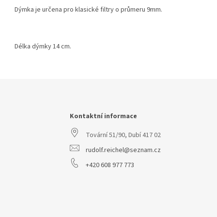
Dýmka je určena pro klasické filtry o průmeru 9mm.
Délka dýmky 14 cm.
Z
á
p
a
Kontaktní informace
t
Tovární 51/90, Dubí 417 02
í
rudolf.reichel@seznam.cz
+420 608 977 773