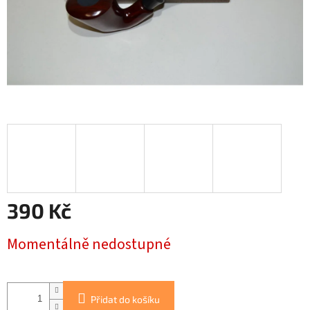
390 Kč
Měrná
Momentálně nedostupné
cena:
Přidat do košíku