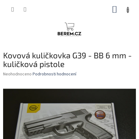
Přejít
NÁKUP
na
obsah
KOŠÍK
Kovová kuličkovka G39 - BB 6 mm -
kuličková pistole
Průměrné
Neohodnoceno
Podrobnosti hodnocení
hodnocení
produktu
je
0,0
z
5
hvězdiček.