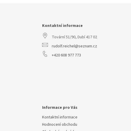
Z
á
p
a
Kontaktní informace
t
Tovární 51/90, Dubí 417 02
í
rudolf.reichel@seznam.cz
+420 608 977 773
Informace pro Vás
Kontaktní informace
Hodnocení obchodu