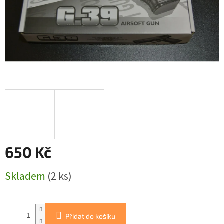
650 Kč
Měrná
Skladem
(2 ks)
cena:
Přidat do košíku