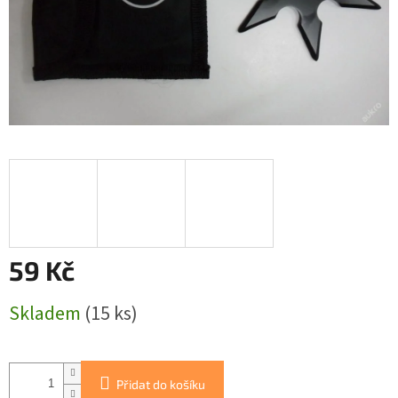
59 Kč
Měrná
Skladem
(15 ks)
cena:
Přidat do košíku