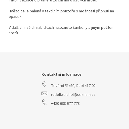
Tato hvězdice
o průměru 10 cm
má 6 ostrých hrotů.
Hvězdice je balená v textilním pouzdře s možností připnutí na
opasek.
V dalších našich nabídkách naleznete šurikeny s jiným počtem
hrotů.
Z
á
p
a
Kontaktní informace
t
Tovární 51/90, Dubí 417 02
í
rudolf.reichel@seznam.cz
+420 608 977 773