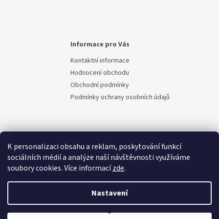
Informace pro Vás
Kontaktní informace
Hodnocení obchodu
Obchodní podmínky
Podmínky ochrany osobních údajů
K personalizaci obsahu a reklam, poskytování funkcí
sociálních médií a analýze naší návštěvnosti využíváme
soubory cookies. Více informací
zde
.
Vytvořil Shoptet
Nastavení
Copyright 2026
Berem.cz
. Všechna práva vyhrazena.
Upravit