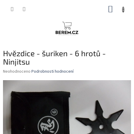
Přejít
NÁKUP
na
obsah
KOŠÍK
Hvězdice - šuriken - 6 hrotů -
Ninjitsu
Průměrné
Neohodnoceno
Podrobnosti hodnocení
hodnocení
produktu
je
0,0
z
5
hvězdiček.