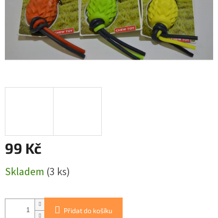
99 Kč
Měrná
Skladem
(3 ks)
cena:
Přidat do košíku