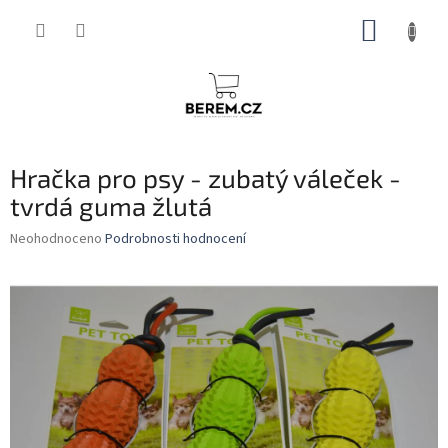
Přejít
NÁKUP
na
obsah
KOŠÍK
Hračka pro psy - zubatý váleček -
tvrdá guma žlutá
Průměrné
Neohodnoceno
Podrobnosti hodnocení
hodnocení
produktu
je
0,0
z
5
hvězdiček.