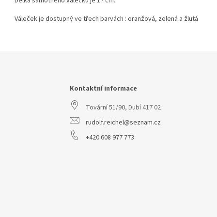
Délka samotného válečku je 17 cm.
Váleček je dostupný ve třech barvách : oranžová, zelená a žlutá
Z
á
p
a
Kontaktní informace
t
Tovární 51/90, Dubí 417 02
í
rudolf.reichel@seznam.cz
+420 608 977 773