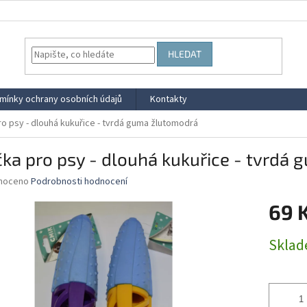
HLEDAT
mínky ochrany osobních údajů
Kontakty
ro psy - dlouhá kukuřice - tvrdá guma žlutomodrá
ka pro psy - dlouhá kukuřice - tvrdá
né
noceno
Podrobnosti hodnocení
ní
69 
u
Měrná
Skla
cena:
ek.