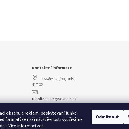
Kontaktní informace
Tovární 51/90, Dubí
417 02
rudolf.reichel@seznam.cz
+420 608 977 773
aci obsahu a reklam, poskytování funkcí
Odmítnout
édií a analýze naší návštěvnosti využíváme
ies. Více informací
zde
.