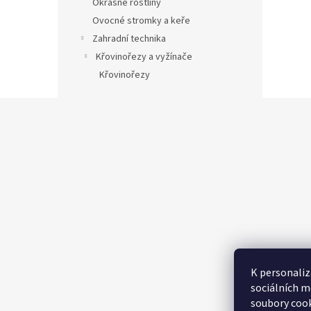
Okrasné rostliny
Ovocné stromky a keře
Zahradní technika
Křovinořezy a vyžínače
Křovinořezy
Z
á
p
a
t
í
K personaliz
sociálních m
soubory cook