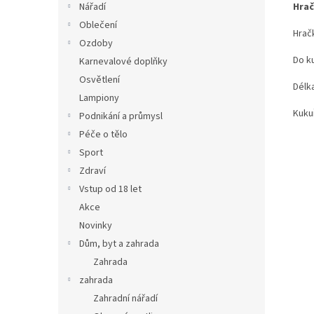
Hrač
Nářadí
Oblečení
Hrač
Ozdoby
Do k
Karnevalové doplňky
Osvětlení
Délk
Lampiony
Kuku
Podnikání a průmysl
Péče o tělo
Sport
Zdraví
Vstup od 18 let
Akce
Novinky
Dům, byt a zahrada
Zahrada
zahrada
Zahradní nářadí