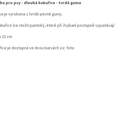
ka pro psy - dlouhá kukuřice - tvrdá guma
ka je vyrobena z tvrdé pevné gumy.
ukuřice lze vložit pamlský, které při žvýkaní postupně vypadávají
a 23 cm
řice je dostupná ve dvou barvách viz. foto