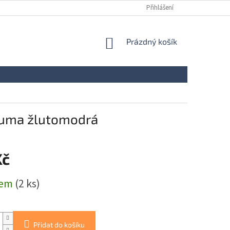
Přihlášení
NÁKUPNÍ
Prázdný košík
KOŠÍK
 guma žlutomodrá
Kč
dem
(2 ks)
Přidat do košíku