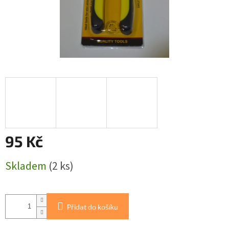
95 Kč
Měrná
Skladem
(2 ks)
cena:
Přidat do košíku