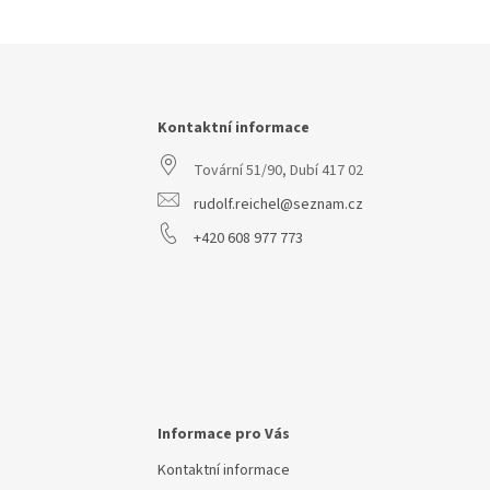
Z
á
p
a
Kontaktní informace
t
Tovární 51/90, Dubí 417 02
í
rudolf.reichel@seznam.cz
+420 608 977 773
Informace pro Vás
Kontaktní informace