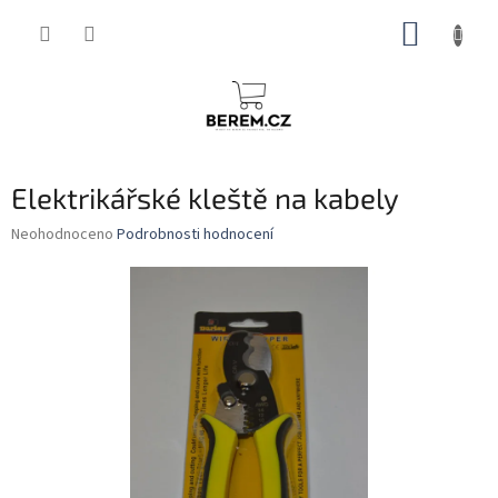
Přejít
NÁKUP
na
obsah
KOŠÍK
Elektrikářské kleště na kabely
Průměrné
Neohodnoceno
Podrobnosti hodnocení
hodnocení
produktu
je
0,0
z
5
hvězdiček.