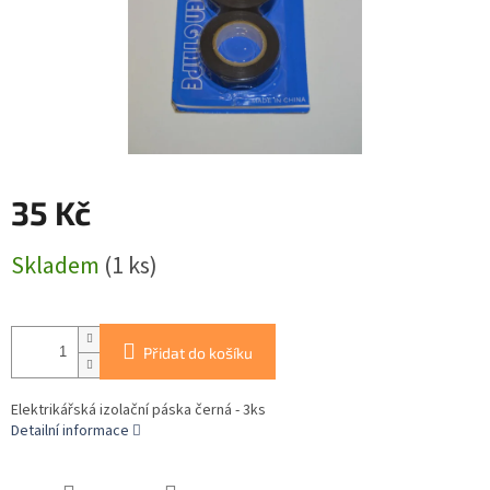
35 Kč
Měrná
Skladem
(1 ks)
cena:
Přidat do košíku
Elektrikářská izolační páska černá - 3ks
Detailní informace