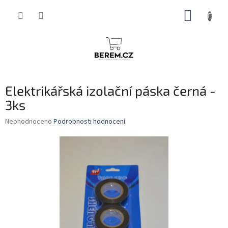
Přejít
NÁKUP
na
obsah
KOŠÍK
Elektrikářská izolační páska černá -
3ks
Průměrné
Neohodnoceno
Podrobnosti hodnocení
hodnocení
produktu
je
0,0
z
5
hvězdiček.