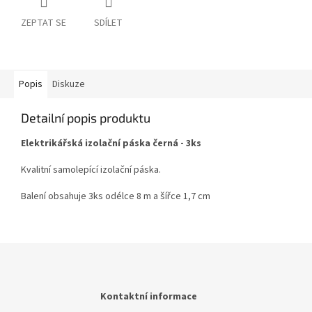
ZEPTAT SE
SDÍLET
Popis
Diskuze
Detailní popis produktu
Elektrikářská izolační páska černá - 3ks
Kvalitní samolepící izolační páska.
Balení obsahuje 3ks odélce 8 m a šířce 1,7 cm
Z
á
p
a
Kontaktní informace
t