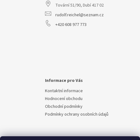
Tovární 51/90, Dubí 417 02
í
rudolf.reichel@seznam.cz
+420 608 977 773
Informace pro Vás
Kontaktní informace
Hodnocení obchodu
Obchodní podmínky
Podmínky ochrany osobních údajů