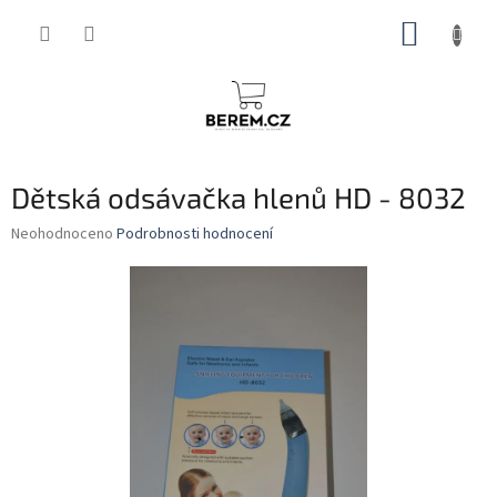
Přejít
NÁKUP
na
obsah
KOŠÍK
Dětská odsávačka hlenů HD - 8032
Průměrné
Neohodnoceno
Podrobnosti hodnocení
hodnocení
produktu
je
0,0
z
5
hvězdiček.