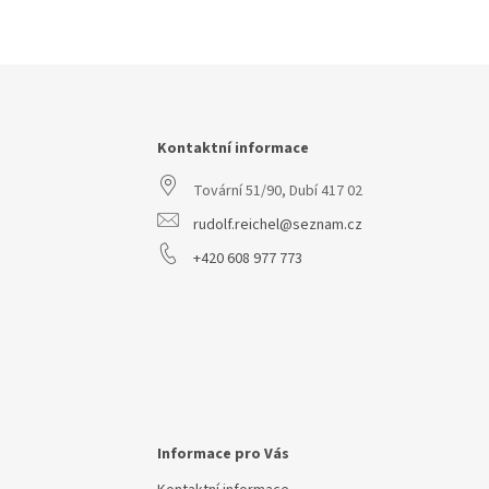
Z
á
p
a
Kontaktní informace
t
Tovární 51/90, Dubí 417 02
í
rudolf.reichel@seznam.cz
+420 608 977 773
Informace pro Vás