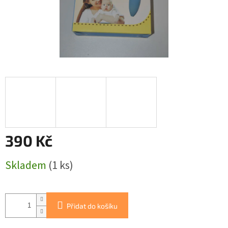
390 Kč
Měrná
Skladem
(1 ks)
cena:
Přidat do košíku