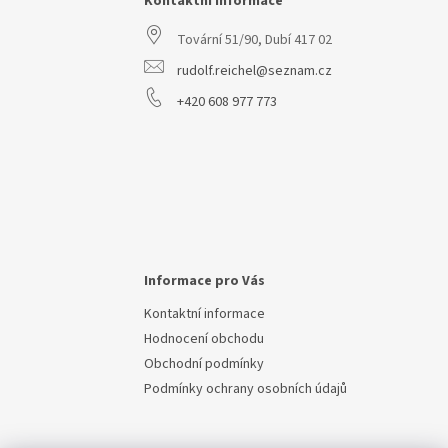
a
Kontaktní informace
t
Tovární 51/90, Dubí 417 02
í
rudolf.reichel@seznam.cz
+420 608 977 773
Informace pro Vás
Kontaktní informace
Hodnocení obchodu
Obchodní podmínky
Podmínky ochrany osobních údajů