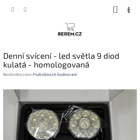
Přejít
NÁKUP
na
obsah
KOŠÍK
Denní svícení - led světla 9 diod
kulatá - homologovaná
Průměrné
Neohodnoceno
Podrobnosti hodnocení
hodnocení
produktu
je
0,0
z
5
hvězdiček.