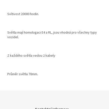
Svítivost 20000 hodin.
Světla mají homologaci E4 a RL, jsou vhodná pro všechny typy
vozidel.
Z každého světla vedou 2 kabely
Průměr světla 70mm.
Z
á
p