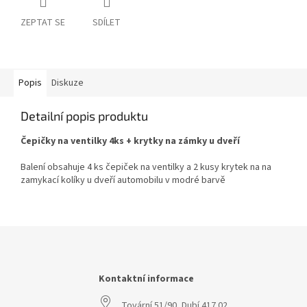
ZEPTAT SE
SDÍLET
Popis
Diskuze
Detailní popis produktu
Čepičky na ventilky 4ks + krytky na zámky u dveří
Balení obsahuje 4 ks čepiček na ventilky a 2 kusy krytek na na
zamykací kolíky u dveří automobilu v modré barvě
Z
á
p
a
Kontaktní informace
t
Tovární 51/90, Dubí 417 02