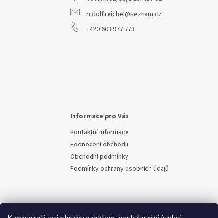
í
rudolf.reichel@seznam.cz
+420 608 977 773
Informace pro Vás
Kontaktní informace
Hodnocení obchodu
Obchodní podmínky
Podmínky ochrany osobních údajů