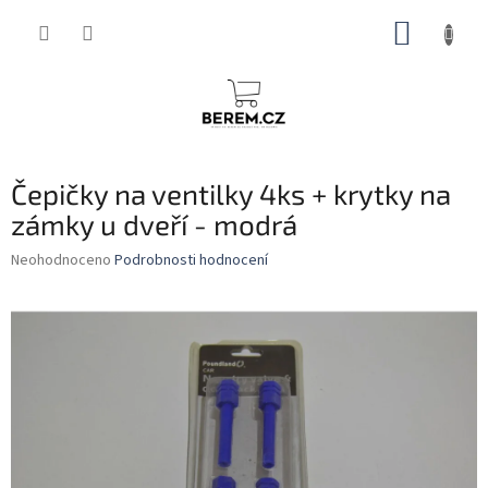
Přejít
NÁKUP
na
obsah
KOŠÍK
Čepičky na ventilky 4ks + krytky na
zámky u dveří - modrá
Průměrné
Neohodnoceno
Podrobnosti hodnocení
hodnocení
produktu
je
0,0
z
5
hvězdiček.