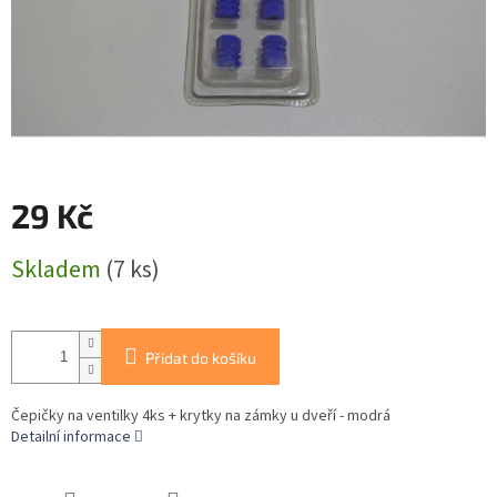
29 Kč
Měrná
Skladem
(7 ks)
cena:
Přidat do košíku
Čepičky na ventilky 4ks + krytky na zámky u dveří - modrá
Detailní informace