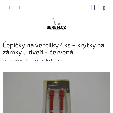
Přejít
NÁKUP
na
obsah
KOŠÍK
Čepičky na ventilky 4ks + krytky na
zámky u dveří - červená
Průměrné
Neohodnoceno
Podrobnosti hodnocení
hodnocení
produktu
je
0,0
z
5
hvězdiček.