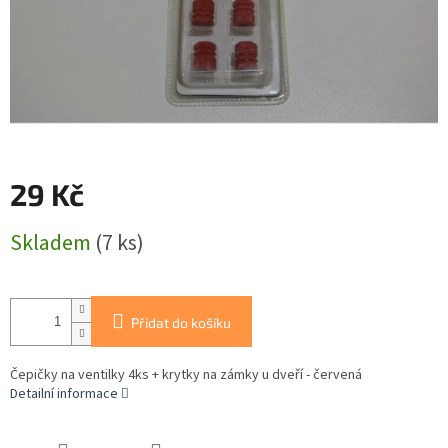
29 Kč
Měrná
Skladem
(7 ks)
cena:
Přidat do košíku
Čepičky na ventilky 4ks + krytky na zámky u dveří - červená
Detailní informace