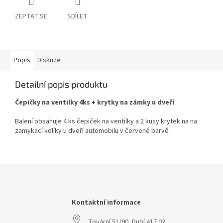
ZEPTAT SE
SDÍLET
Popis
Diskuze
Detailní popis produktu
Čepičky na ventilky 4ks + krytky na zámky u dveří
Balení obsahuje 4 ks čepiček na ventilky a 2 kusy krytek na na
zamykací kolíky u dveří automobilu v červené barvě
Z
á
p
a
Kontaktní informace
t
Tovární 51/90, Dubí 417 02