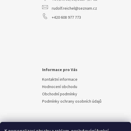
í
rudolf.reichel@seznam.cz
+420 608 977 773
Informace pro Vás
Kontaktní informace
Hodnocení obchodu
Obchodní podmínky
Podmínky ochrany osobních údajů