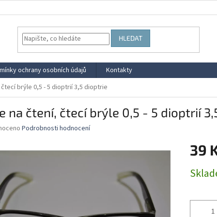
HLEDAT
mínky ochrany osobních údajů
Kontakty
 čtecí brýle 0,5 - 5 dioptrií 3,5 dioptrie
e na čtení, čtecí brýle 0,5 - 5 dioptrií 3,
né
noceno
Podrobnosti hodnocení
ní
39 
u
Měrná
Skla
cena:
ek.