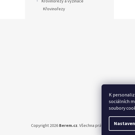
Křovinořezy a vyžínače
Křovinořezy
Z
á
p
a
t
í
K personaliz
sociálních m
soubory cook
Nastaven
Copyright 2026
Berem.cz
. Všechna práva vyhrazena.
Upra