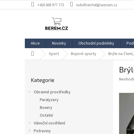
Přejít
+420 608 977 773
rudolf.reichel@seznam.cz
na
obsah
Akce
Novinky
Obchodní podmínky
Pod
Domů
Sport
Bojové sporty
Brýle na čtení,
P
Brýl
o
Přeskočit
s
Průměr
Neohod
Kategorie
kategorie
t
hodnoce
r
produkt
Obranné prostředky
a
je
Paralyzery
0,0
n
z
Boxery
n
5
í
Ostatní
hvězdič
p
Vánoční osvětlení
a
Potraviny