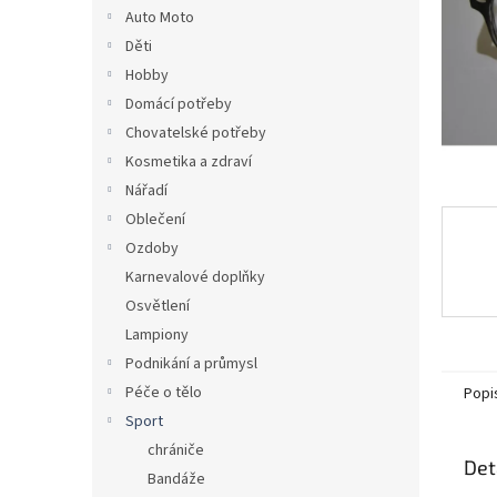
n
Auto Moto
e
Děti
l
Hobby
Domácí potřeby
Chovatelské potřeby
Kosmetika a zdraví
Nářadí
Oblečení
Ozdoby
Karnevalové doplňky
Osvětlení
Lampiony
Podnikání a průmysl
Péče o tělo
Popi
Sport
chrániče
Det
Bandáže