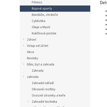
Det
Fitness
Bojové sporty
Bandáže, chrániče
Cyklistika
Oleje a Masti
Kuličkové pistole
Zdraví
Vstup od 18 let
Akce
Novinky
Dům, byt a zahrada
Zahrada
zahrada
Zahradní nářadí
Okrasné rostliny
Ovocné stromky a keře
Zahradní technika