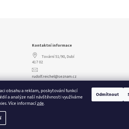
Kontaktní informace
Tovární 51/90, Dubí
417 02
rudolf.reichel@seznam.cz
+420 608 977 773
aci obsahu a reklam, poskytování funkcí
Odmítnout
édií a analýze naší návštěvnosti využíváme
ies. Více informací
zde
.
í
vit nastavení cookies