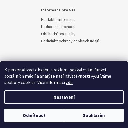
Informace pro Vás
Kontaktní informace
Hodnocení obchodu
Obchodní podmínky
Podmínky ochrany osobních údajů
K personalizaci obsahu a reklam, poskytování funkcí
sociálních médií a analýze naší návštěvnosti využíváme
soubory cookies. Více informací
zde
.
Vytvořil Shoptet
Nastavení
Copyright 2026
Berem.cz
. Všechna práva vyhrazena.
Upravit
Odmítnout
Souhlasím
nastavení cookies