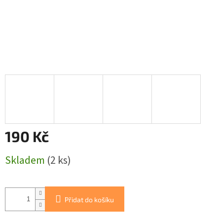
190 Kč
Měrná
Skladem
(2 ks)
cena:
Přidat do košíku