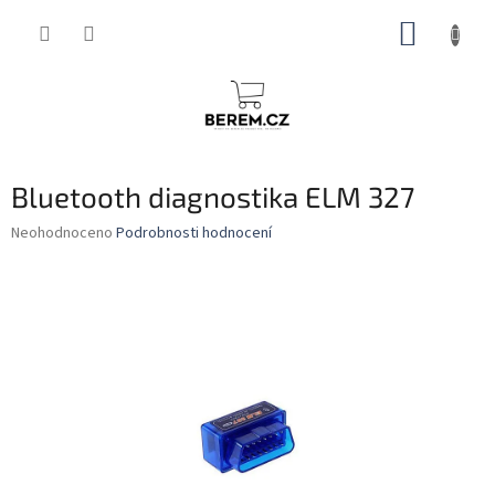
Přejít
NÁKUP
na
obsah
KOŠÍK
Bluetooth diagnostika ELM 327
Průměrné
Neohodnoceno
Podrobnosti hodnocení
hodnocení
produktu
je
0,0
z
5
hvězdiček.