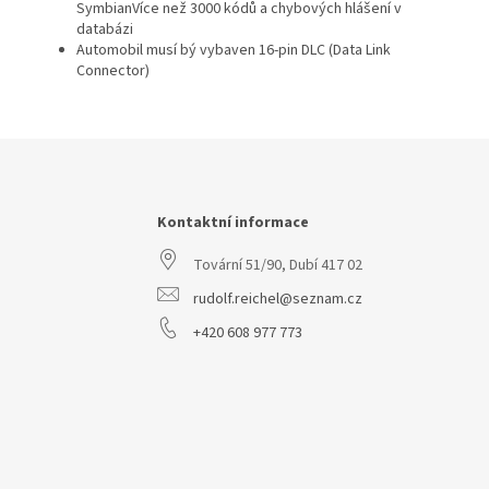
SymbianVíce než 3000 kódů a chybových hlášení v
databázi
Automobil musí bý vybaven 16-pin DLC (Data Link
Connector)
Z
á
p
a
Kontaktní informace
t
Tovární 51/90, Dubí 417 02
í
rudolf.reichel@seznam.cz
+420 608 977 773