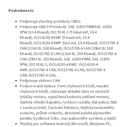
Podrobnosti:
Podporuje všechny protokoly OBD2
Podporuje OBD-II Protokoly: SAE J1850 PWMSAE J1850
VPW (10.4 Kbaud), ISO 9141-2 (5 baud init, 10.4
Kbaud), ISO14230-4 KWP (5 baud init, 10.4
Kbaud), ISO14230-4 KWP (fast init, 10.4 Kbaud), ISO15765-4
CAN (11bit ID, 500 Kbaud), ISO15765-4 CAN (29bit ID, 500
Kbaud), ISO15765-4 CAN (11bit ID, 250 Kbaud), ISO15765-4
CAN (29bit ID, 250 Kbaud), SAE J1850 PWM, SAE J1850
VPW, ISO 9141-2, ISO14230-4 KWP, ISO14230-4
KWP, ISO15765-4 CAN, ISO15765-4 CAN, ISO15765-4
CAN, ISO15765-4 CAN,
Podporuje sběrnici CAN
Podporované funkce: čtení chybových kódů, mazání
chybových kódů, zobrazuje aktuální data ze senzorů
(otáčky motoru, vypočtená hodnota zatížení motoru,
teplota chladící kapaliny, rychlost vozidla, tlak paliva, tlak
v sacím potrubí, časování Advance, teplota nasávaného
vzduchu, průtok vzduchu, absolutní poloha plynového
pedálu, kyslíkové čidlo, stav palivového systému a další)
Vhodný pro software Android, Microsoft, Windows PC,