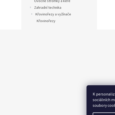
Ovocné stromky a keře
Zahradní technika
Křovinořezy a vyžínače
Křovinořezy
Z
á
p
a
t
í
K personaliz
sociálních m
soubory cook