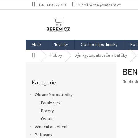
Přejít
+420 608 977 773
rudolf.reichel@seznam.cz
na
obsah
Akce
Novinky
Obchodní podmínky
Pod
Domů
Hobby
Dýmky, zapalovače a baličky
P
BEN
o
Přeskočit
s
Průměr
Neohod
Kategorie
kategorie
t
hodnoce
r
produkt
Obranné prostředky
a
je
Paralyzery
0,0
n
z
Boxery
n
5
í
Ostatní
hvězdič
p
Vánoční osvětlení
a
Potraviny