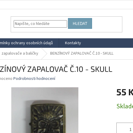
HLEDAT
mínky ochrany osobních údajů
Kontakty
zapalovače a baličky
BENZÍNOVÝ ZAPALOVAČ Č.10 - SKULL
ZÍNOVÝ ZAPALOVAČ Č.10 - SKULL
né
noceno
Podrobnosti hodnocení
ní
55 
u
Měrná
Skla
cena:
ek.