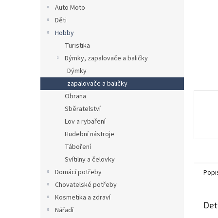
n
Auto Moto
e
Děti
l
Hobby
Turistika
Dýmky, zapalovače a baličky
Dýmky
zapalovače a baličky
Obrana
Sběratelství
Lov a rybaření
Hudební nástroje
Táboření
Svítilny a čelovky
Domácí potřeby
Popi
Chovatelské potřeby
Kosmetika a zdraví
Det
Nářadí