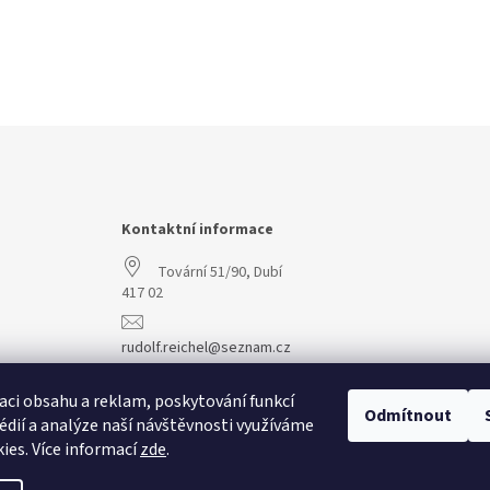
Kontaktní informace
Tovární 51/90, Dubí
417 02
rudolf.reichel@seznam.cz
+420 608 977 773
aci obsahu a reklam, poskytování funkcí
Odmítnout
édií a analýze naší návštěvnosti využíváme
ies. Více informací
zde
.