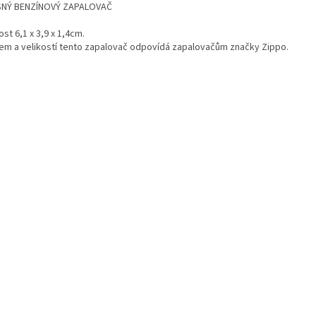
NÝ BENZÍNOVÝ ZAPALOVAČ
ost 6,1 x 3,9 x 1,4cm.
em a velikostí tento zapalovač odpovídá zapalovačům značky Zippo.