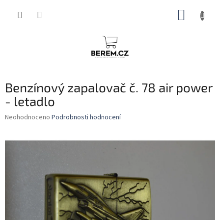
Přejít
NÁKUP
na
obsah
KOŠÍK
Benzínový zapalovač č. 78 air power
- letadlo
Průměrné
Neohodnoceno
Podrobnosti hodnocení
hodnocení
produktu
je
0,0
z
5
hvězdiček.