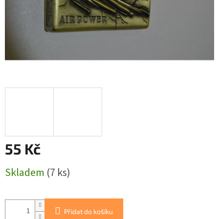
55 Kč
Měrná
Skladem
(7 ks)
cena:
Přidat do košíku