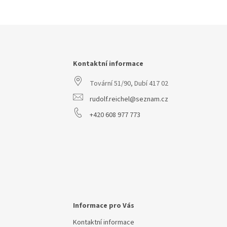
Z
á
p
a
Kontaktní informace
t
Tovární 51/90, Dubí 417 02
í
rudolf.reichel@seznam.cz
+420 608 977 773
Informace pro Vás
Kontaktní informace