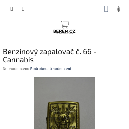
Přejít
NÁKUP
na
obsah
KOŠÍK
Benzínový zapalovač č. 66 -
Cannabis
Průměrné
Neohodnoceno
Podrobnosti hodnocení
hodnocení
produktu
je
0,0
z
5
hvězdiček.