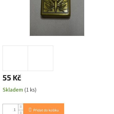
55 Kč
Měrná
Skladem
(1 ks)
cena:
Přidat do košíku