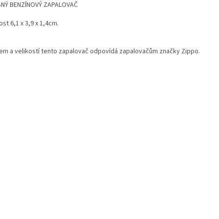
NÝ BENZÍNOVÝ ZAPALOVAČ
ost 6,1 x 3,9 x 1,4cm.
em a velikostí tento zapalovač odpovídá zapalovačům značky Zippo.