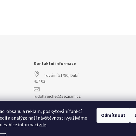
Kontaktní informace
Tovární 51/90, Dubí
417 02
rudolf.reichel@seznam.cz
+420 608 977 773
aci obsahu a reklam, poskytování funkcí
Odmítnout
édií a analýze naší návštěvnosti využíváme
ies. Více informací
zde
.