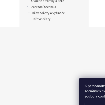
Ovocné stromky a keře
Zahradní technika
Křovinořezy a vyžínače
Křovinořezy
Z
á
p
a
t
í
K personaliz
sociálních m
soubory cook