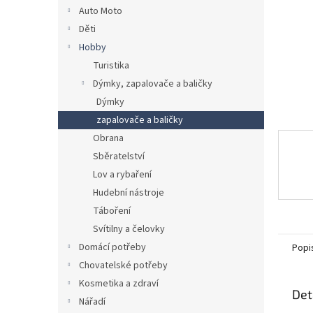
n
Auto Moto
e
Děti
l
Hobby
Turistika
Dýmky, zapalovače a baličky
Dýmky
zapalovače a baličky
Obrana
Sběratelství
Lov a rybaření
Hudební nástroje
Táboření
Svítilny a čelovky
Domácí potřeby
Popi
Chovatelské potřeby
Kosmetika a zdraví
Det
Nářadí