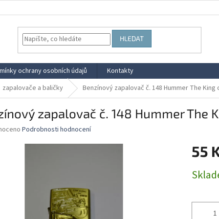
HLEDAT
mínky ochrany osobních údajů
Kontakty
zapalovače a baličky
Benzínový zapalovač č. 148 Hummer The King 
zínový zapalovač č. 148 Hummer The K
né
noceno
Podrobnosti hodnocení
ní
55 
u
Měrná
Skla
cena:
ek.