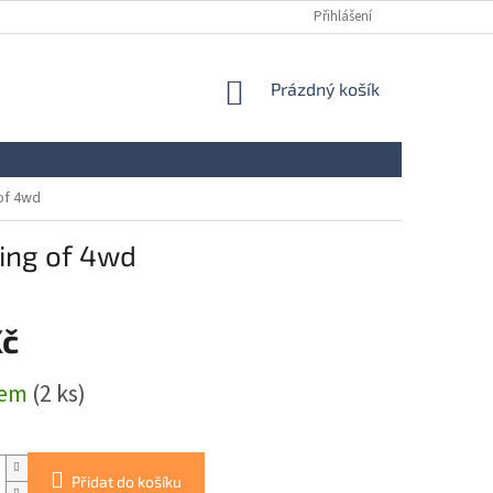
Přihlášení
NÁKUPNÍ
Prázdný košík
KOŠÍK
of 4wd
ing of 4wd
Kč
dem
(2 ks)
Přidat do košíku