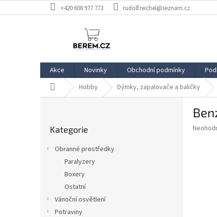
Přejít
+420 608 977 773
rudolf.reichel@seznam.cz
na
obsah
Akce
Novinky
Obchodní podmínky
Pod
Domů
Hobby
Dýmky, zapalovače a baličky
P
Ben
o
Přeskočit
s
Průměr
Neohod
Kategorie
kategorie
t
hodnoce
r
produkt
Obranné prostředky
a
je
Paralyzery
0,0
n
z
Boxery
n
5
í
Ostatní
hvězdič
p
Vánoční osvětlení
a
Potraviny